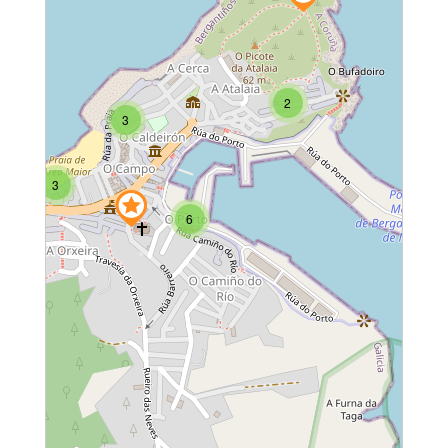
2
3
3
6