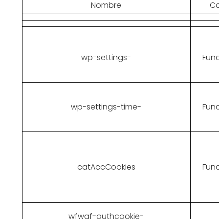
Nombre
Ca
wp-settings-
Func
wp-settings-time-
Func
catAccCookies
Func
wfwaf-authcookie-