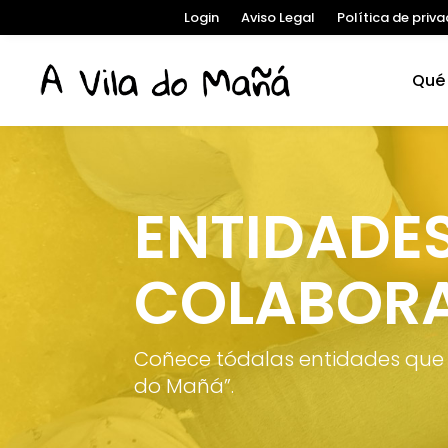
Login
Aviso Legal
Política de priv
Qué
ENTIDADE
COLABOR
Coñece tódalas entidades que 
do Mañá”.