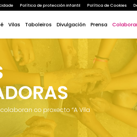
acidade
Política de protección infantil
Política de Cookies
D
 é
Vilas
Taboleiros
Divulgación
Prensa
Colabora
S
ADORAS
colaboran co proxecto “A Vila