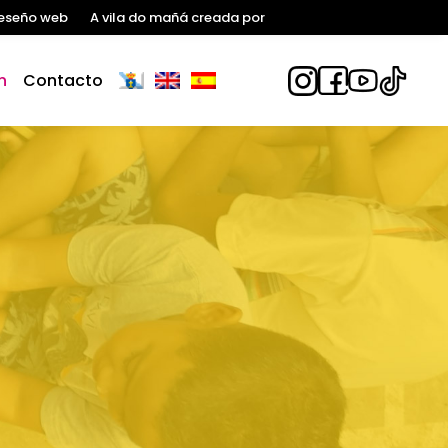
eseño web
A vila do mañá creada por
n
Contacto