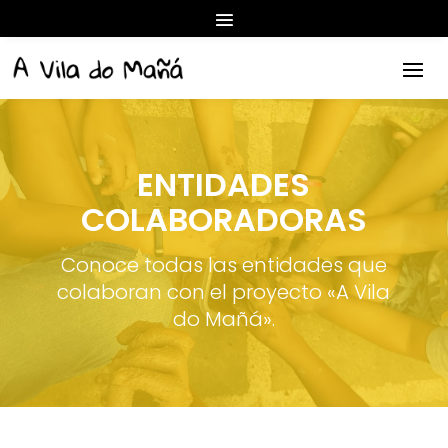
ENTIDADES
COLABORADORAS
Conoce todas las entidades que
colaboran con el proyecto «A Vila
do Mañá».