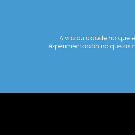
A vila ou cidade na que 
experimentación no que as n