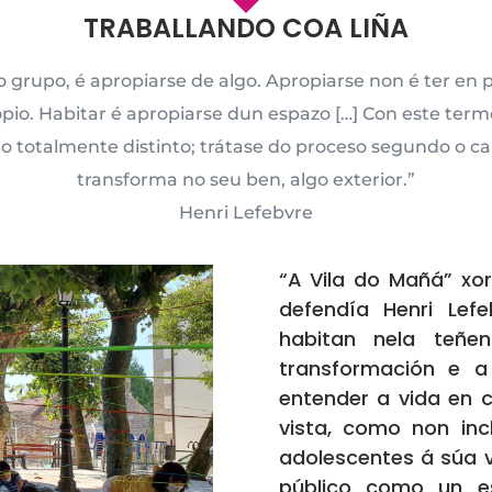
TRABALLANDO COA LIÑA
 o grupo, é apropiarse de algo. Apropiarse non é ter en 
opio. Habitar é apropiarse dun espazo […] Con este term
go totalmente distinto; trátase do proceso segundo o ca
transforma no seu ben, algo exterior.”
Henri Lefebvre
“A Vila do Mañá” xo
defendía Henri Lef
habitan nela teñe
transformación e a
entender a vida en 
vista, como non inc
adolescentes á súa v
público como un e