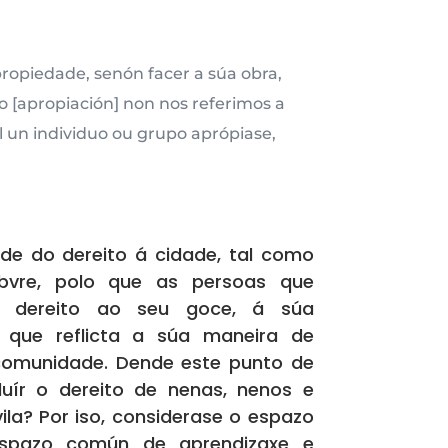
propiedade, senón facer a súa obra,
o [apropiación] non nos referimos a
l un individuo ou grupo aprópiase,
rde do dereito á cidade, tal como
ebvre, polo que as persoas que
n dereito ao seu goce, á súa
 que reflicta a súa maneira de
comunidade. Dende este punto de
luír o dereito de nenas, nenos e
ila? Por iso, considerase o espazo
spazo común de aprendizaxe e