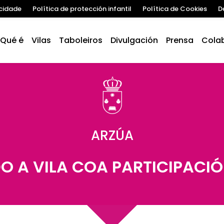
acidade
Política de protección infantil
Política de Cookies
D
Qué é
Vilas
Taboleiros
Divulgación
Prensa
Cola
ARZÚA
 A VILA COA PARTICIPACI