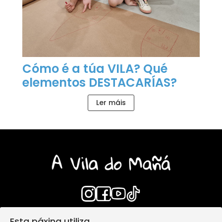
Cómo é a túa VILA? Qué
elementos DESTACARÍAS?
Ler máis
Esta páxina utiliza