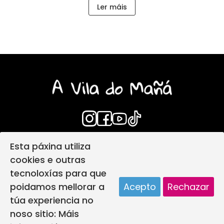
Ler máis
Esta páxina utiliza
Login
Aviso Legal
cookies e outras
Política de privacidade
tecnoloxías para que
Política de protección infantil
poidamos mellorar a
Acepto
Rechazar
Política de Cookies
Deseño web
túa experiencia no
A vila do mañá creada por
noso sitio:
Máis