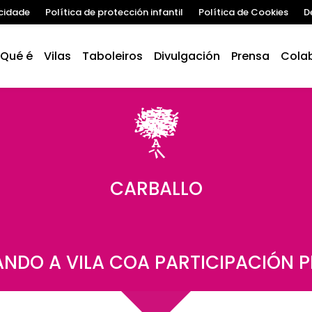
acidade
Política de protección infantil
Política de Cookies
D
Qué é
Vilas
Taboleiros
Divulgación
Prensa
Cola
CARBALLO
NDO A VILA COA PARTICIPACIÓN 