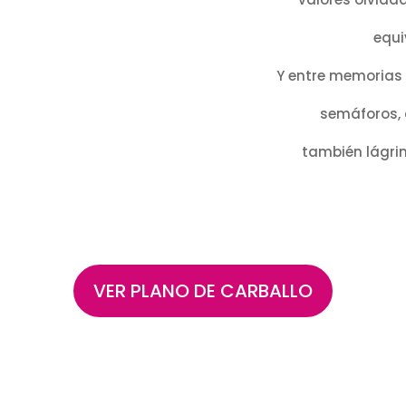
equi
Y entre memorias 
semáforos, 
también lágrim
VER PLANO DE CARBALLO