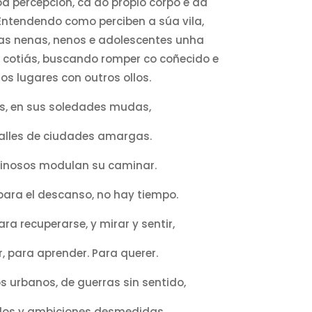
a percepción, ca do propio corpo e da
Entendendo como perciben a súa vila,
as nenas, nenos e adolescentes unha
 cotiás, buscando romper co coñecido e
s lugares con outros ollos.
os, en sus soledades mudas,
calles de ciudades amargas.
ginosos modulan su caminar.
ara el descanso, no hay tiempo.
ra recuperarse, y mirar y sentir,
, para aprender. Para querer.
s urbanos, de guerras sin sentido,
ados y ambiciones desmedidas,