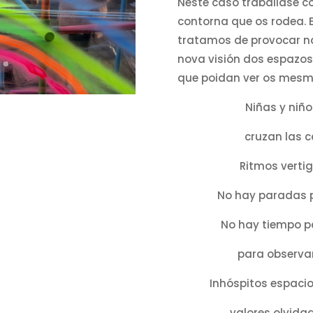
Neste caso trabállase co
contorna que os rodea. 
tratamos de provocar n
nova visión dos espazos
que poidan ver os mesmo
Niñas y niñ
cruzan las 
Ritmos verti
No hay paradas p
No hay tiempo pa
para observar
Inhóspitos espacio
valores olvid