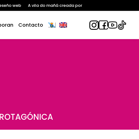
eseño web
A vila do mañá creada por
boran
Contacto
PROTAGÓNICA