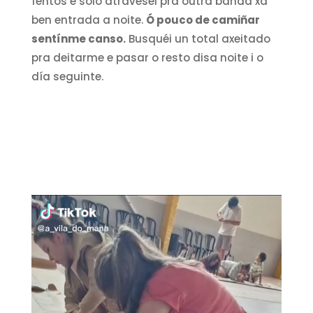
fentos e sóio atraveséi prá outra banda xa
ben entrada a noite.
Ó pouco de camiñar
sentínme canso.
Busquéi un total axeitado
pra deitarme e pasar o resto disa noite i o
día seguinte.