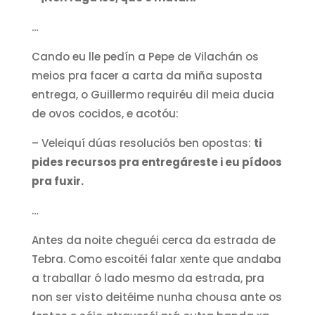
…
Cando eu lle pedín a Pepe de Vilachán os
meios pra facer a carta da miña suposta
entrega, o Guillermo requiréu dil meia ducia
de ovos cocidos, e acotóu:
– Veleiquí dúas resoluciós ben opostas:
ti
pides recursos pra entregáreste i eu pídoos
pra fuxir.
…
Antes da noite cheguéi cerca da estrada de
Tebra. Como escoitéi falar xente que andaba
a traballar ó lado mesmo da estrada, pra
non ser visto deitéime nunha chousa ante os