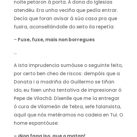
noite petaron á porta. A dona do Iglesias
atendéu. Era unha veciña que pedía entrar.
Decía que foran avisar á súa casa pra que
fuxira, aconsellándolle do xeito ila repetía:
–
Fuxe, fuxe, mais non borregues
…
A ista imprudencia sumóuse o seguinte feito,
por certo ben cheo de riscos: dempóis que a
Donata i a madriña do Guillermo se tiñan
ido, eu fixen unha tentativa de impresionar ó
Pepe de Vilachá. Díxenlle que me ía entregar
ó cura de Vilameán de Tebra, xefe falanxista,
aquil que nós metéramos na cadeia en Tui. O
home espantóuse:
– ¡Non faga iso, que o matan!