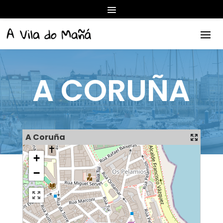
A CORUÑA
A Coruña
+
−