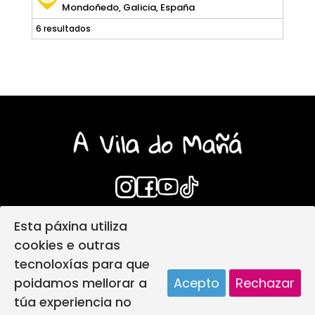
Mondoñedo, Galicia, España
6 resultados
Esta páxina utiliza
Login
Aviso Legal
cookies e outras
Política de privacidade
tecnoloxías para que
Política de protección infantil
poidamos mellorar a
Acepto
Rechazar
Política de Cookies
Deseño web
túa experiencia no
A vila do mañá creada por