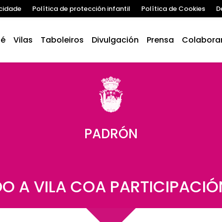
acidade
Política de protección infantil
Política de Cookies
D
 é
Vilas
Taboleiros
Divulgación
Prensa
Colabora
PADRÓN
 A VILA COA PARTICIPACI