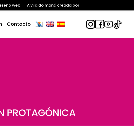
eseño web
A vila do mañá creada por
n
Contacto
ÓN PROTAGÓNICA