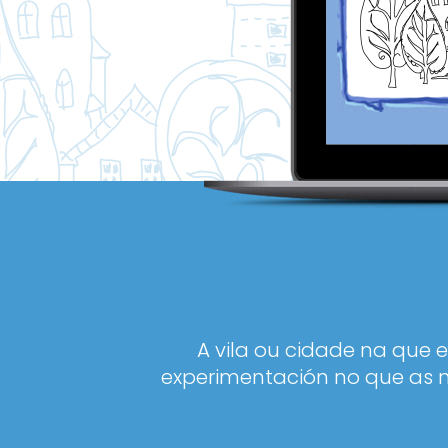
A vila ou cidade na que 
experimentación no que as n