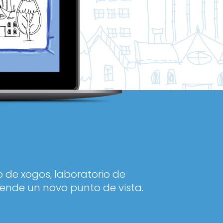
 de xogos, laboratorio de
ende un novo punto de vista.