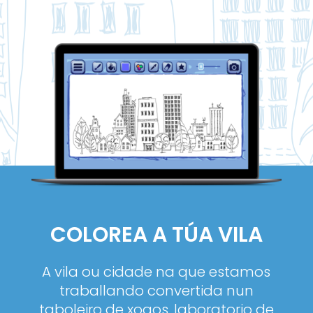
COLOREA A TÚA VILA
A vila ou cidade na que estamos
traballando convertida nun
taboleiro de xogos, laboratorio de