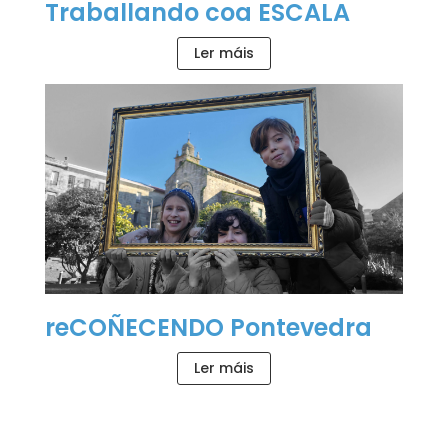
Traballando coa ESCALA
Ler máis
reCOÑECENDO Pontevedra
Ler máis