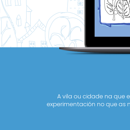
A vila ou cidade na que 
experimentación no que as n