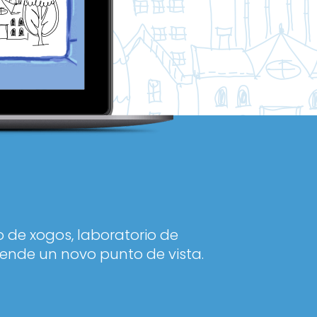
 de xogos, laboratorio de
ende un novo punto de vista.