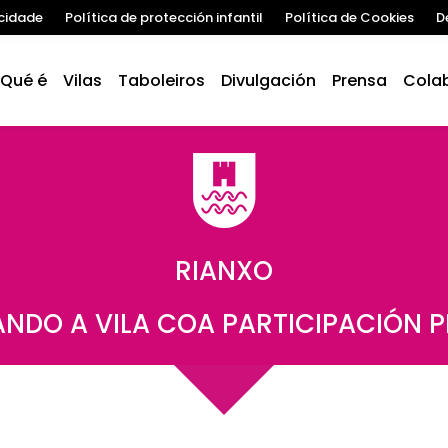
acidade
Política de protección infantil
Política de Cookies
D
Qué é
Vilas
Taboleiros
Divulgación
Prensa
Cola
RIANXO
NDO A VILA COA PARTICIPACIÓN 