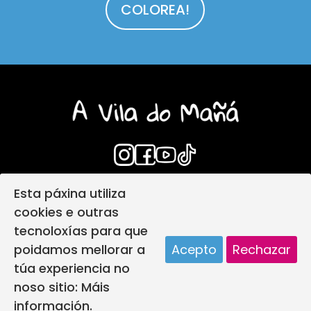
COLOREA!
Esta páxina utiliza
Login
Aviso Legal
cookies e outras
Política de privacidade
tecnoloxías para que
Política de protección infantil
poidamos mellorar a
Acepto
Rechazar
Política de Cookies
Deseño web
túa experiencia no
A vila do mañá creada por
noso sitio:
Máis
información.