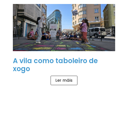
A vila como taboleiro de
xogo
Ler máis