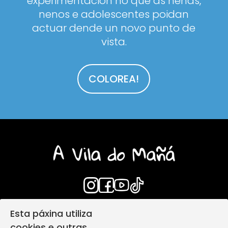
experimentación no que as nenas,
nenos e adolescentes poidan
actuar dende un novo punto de
vista.
COLOREA!
Esta páxina utiliza
Login
Aviso Legal
cookies e outras