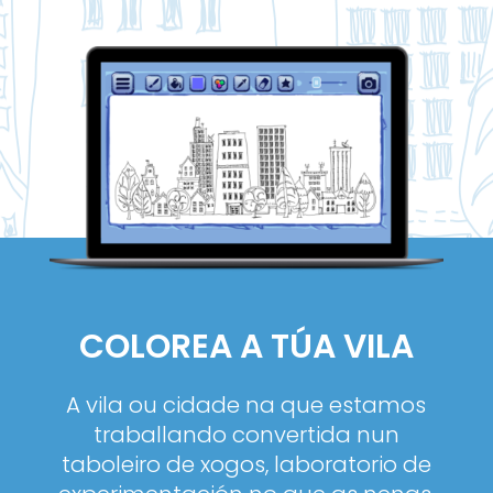
COLOREA A TÚA VILA
A vila ou cidade na que estamos
traballando convertida nun
taboleiro de xogos, laboratorio de