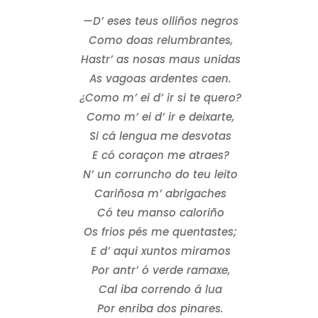
—D’ eses teus olliños negros
Como doas relumbrantes,
Hastr’ as nosas maus unidas
As vagoas ardentes caen.
¿Como m’ ei d’ ir si te quero?
Como m’ ei d’ ir e deixarte,
Si cá lengua me desvotas
E có coraçon me atraes?
N’ un corruncho do teu leito
Cariñosa m’ abrigaches
Có teu manso caloriño
Os frios pés me quentastes;
E d’ aqui xuntos miramos
Por antr’ ó verde ramaxe,
Cal iba correndo á lua
Por enriba dos pinares.