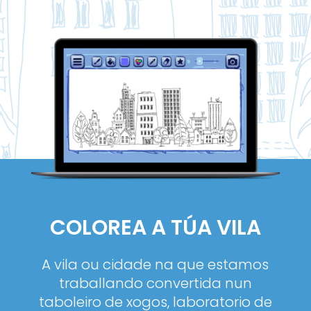
COLOREA A TÚA VILA
A vila ou cidade na que estamos
traballando convertida nun
taboleiro de xogos, laboratorio de