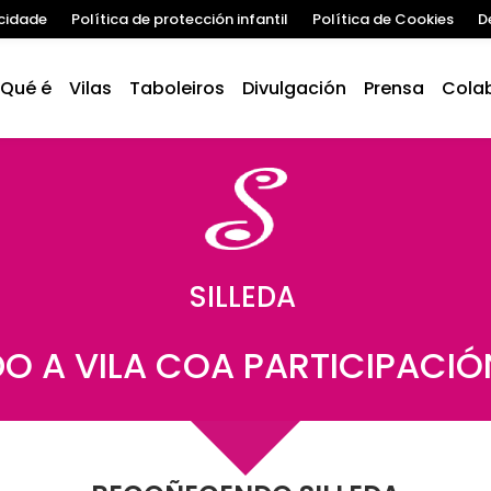
acidade
Política de protección infantil
Política de Cookies
D
Qué é
Vilas
Taboleiros
Divulgación
Prensa
Cola
SILLEDA
 A VILA COA PARTICIPACI