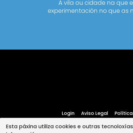
A vila ou cidade na que 
experimentación no que as n
Login
Aviso Legal
Polític
Esta páxina utiliza cookies e outras tecnoloxía