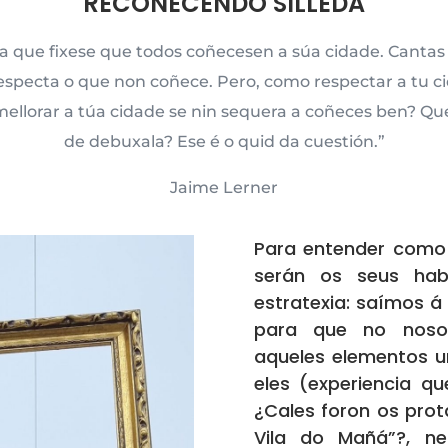
RECOÑECENDO SILLEDA
 que fixese que todos coñecesen a súa cidade. Cantas 
respecta o que non coñece. Pero, como respectar a tu
ellorar a túa cidade se nin sequera a coñeces ben? Que
de debuxala? Ese é o quid da cuestión.”
Jaime Lerner
Para entender como 
serán os seus habi
estratexia: saímos á
para que no noso
aqueles elementos u
eles (experiencia q
¿Cales foron os prot
Vila do Mañá”?, n