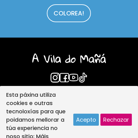
COLOREA!
Esta páxina utiliza
Login
Aviso Legal
cookies e outras
Política de privacidade
tecnoloxías para que
Política de protección infantil
poidamos mellorar a
Acepto
Rechazar
Política de Cookies
Deseño web
túa experiencia no
A vila do mañá creada por
noso sitio:
Máis