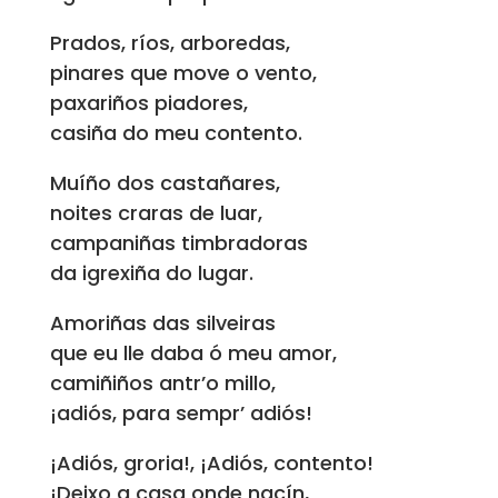
Prados, ríos, arboredas,
pinares que move o vento,
paxariños piadores,
casiña do meu contento.
Muíño dos castañares,
noites craras de luar,
campaniñas timbradoras
da igrexiña do lugar.
Amoriñas das silveiras
que eu lle daba ó meu amor,
camiñiños antr’o millo,
¡adiós, para sempr’ adiós!
¡Adiós, groria!, ¡Adiós, contento!
¡Deixo a casa onde nacín,