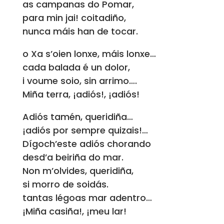
as campanas do Pomar,
para min jai! coitadiño,
nunca máis han de tocar.
o Xa s’oien lonxe, máis lonxe…
cada balada é un dolor,
i voume soio, sin arrimo….
Miña terra, ¡adiós!, ¡adiós!
Adiós tamén, queridiña…
¡adiós por sempre quizais!…
Dígoch’este adiós chorando
desd’a beiriña do mar.
Non m’olvides, queridiña,
si morro de soidás.
tantas légoas mar adentro…
¡Miña casiña!, ¡meu lar!