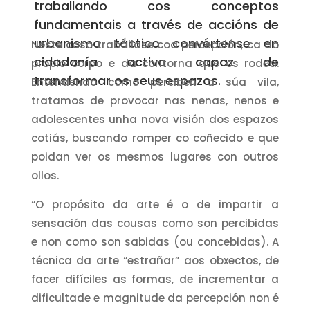
traballando cos conceptos
fundamentais a través de accións de
urbanismo táctico convértense en
Neste caso trabállase coa percepción, ca do
cidadanía activa capaz de
propio corpo e da contorna que os rodea.
transformar os seus espazos.
Entendendo como perciben a súa vila,
tratamos de provocar nas nenas, nenos e
adolescentes unha nova visión dos espazos
cotiás, buscando romper co coñecido e que
poidan ver os mesmos lugares con outros
ollos.
“O propósito da arte é o de impartir a
sensación das cousas como son percibidas
e non como son sabidas (ou concebidas). A
técnica da arte “estrañar” aos obxectos, de
facer difíciles as formas, de incrementar a
dificultade e magnitude da percepción non é