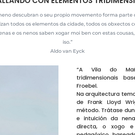
LLANDO CON ELEMENTOS TRIDIMENS
neno descubran o seu propio movemento forma parte d
izan todos os elementos da cidade, todos os obxectos co
enas e os nenos saben xogar moi ben con estas cousas
iso.”
Aldo van Eyck
“A Vila do Mañ
tridimensionais b
Froebel.
Na arquitectura temos
de Frank Lloyd Wr
método. Trátase dun
e intuición da nen
directa, o xogo e
pedagóxico basead