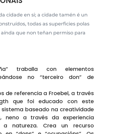
IONAIS
a cidade en si; a cidade tamén é un
nstruídos, todas as superficies polas
, aínda que non teñan permiso para
a” traballa con elementos
aseándose no “terceiro don” de
 de referencia a Froebel, a través
igth que foi educado con este
 sistema baseado na creatividade
a, neno a través da experiencia
 a natureza. Crea un recurso
o en “dons” e “ocupacións”. Os