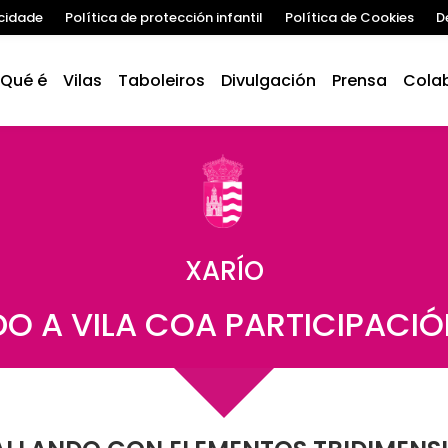
acidade
Política de protección infantil
Política de Cookies
D
Qué é
Vilas
Taboleiros
Divulgación
Prensa
Cola
XARÍO
 A VILA COA PARTICIPACI