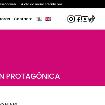
eseño web
A vila do mañá creada por
boran
Contacto
ÓN PROTAGÓNICA