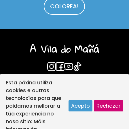
COLOREA!
Esta páxina utiliza
Login
Aviso Legal
cookies e outras
Política de privacidade
tecnoloxías para que
Política de protección infantil
poidamos mellorar a
Acepto
Rechazar
Política de Cookies
Deseño web
túa experiencia no
A vila do mañá creada por
noso sitio:
Máis