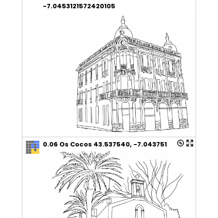
-7.0453121572420105
0.06 Os Cocos 43.537540, -7.043751