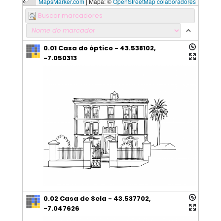
MapsMarker.com
|
Mapa: ©
OpenStreetMap colaboradores
0.01 Casa do óptico - 43.538102,
-7.050313
0.02 Casa de Sela - 43.537702,
-7.047626