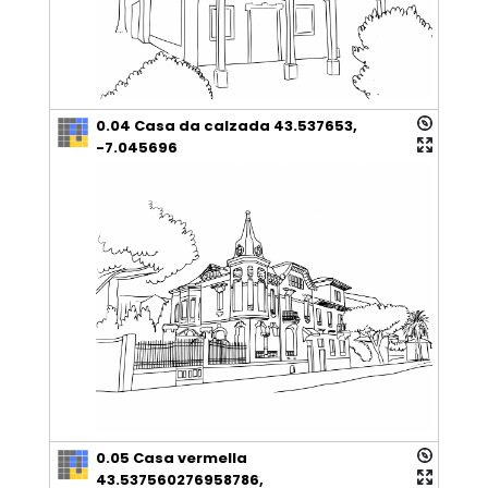
0.04 Casa da calzada 43.537653,
-7.045696
0.05 Casa vermella
43.537560276958786,