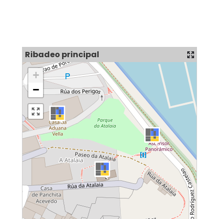
Ribadeo principal
+
−