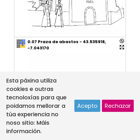
0.07 Praza de abastos - 43.535918,
-7.043170
Esta páxina utiliza
cookies e outras
tecnoloxías para que
poidamos mellorar a
Acepto
Rechazar
túa experiencia no
noso sitio:
Máis
información.
0.08 Igrexa parroquial Santa Maria do