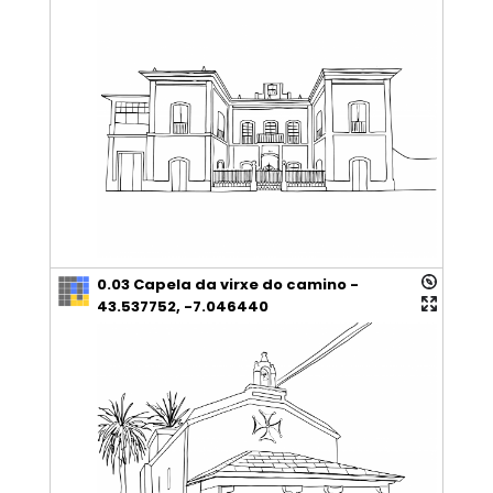
0.03 Capela da virxe do camino -
43.537752, -7.046440