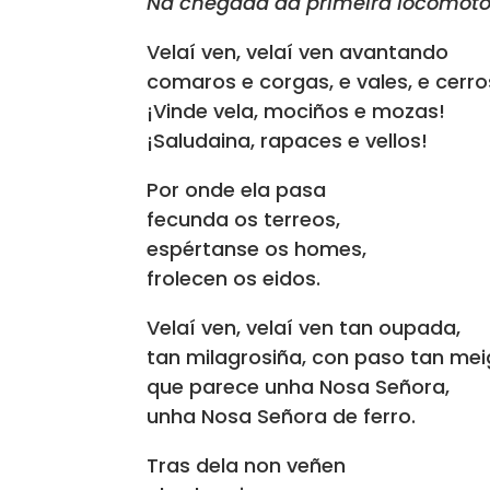
Na chegada da primeira locomot
Velaí ven, velaí ven avantando
comaros e corgas, e vales, e cerro
¡Vinde vela, mociños e mozas!
¡Saludaina, rapaces e vellos!
Por onde ela pasa
fecunda os terreos,
espértanse os homes,
frolecen os eidos.
Velaí ven, velaí ven tan oupada,
tan milagrosiña, con paso tan mei
que parece unha Nosa Señora,
unha Nosa Señora de ferro.
Tras dela non veñen