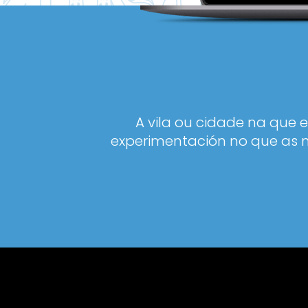
A vila ou cidade na que 
experimentación no que as n