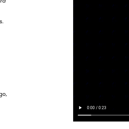
ora
s.
go,