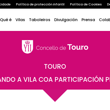
acidade
Política de protección infantil
Política de Cookies
D
Qué é
Vilas
Taboleiros
Divulgación
Prensa
Cola
TOURO
NDO A VILA COA PARTICIPACIÓN 