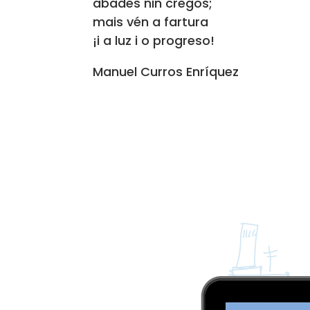
abades nin cregos;
mais vén a fartura
¡i a luz i o progreso!
Manuel Curros Enríquez