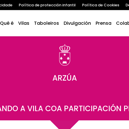
acidade
Política de protección infantil
Política de Cookies
D
Qué é
Vilas
Taboleiros
Divulgación
Prensa
Cola
ARZÚA
NDO A VILA COA PARTICIPACIÓN 