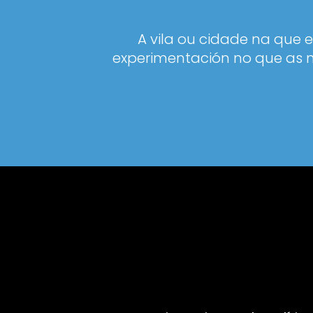
A vila ou cidade na que 
experimentación no que as n