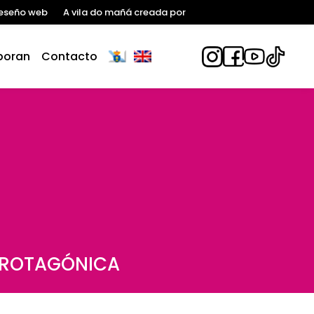
eseño web
A vila do mañá creada por
boran
Contacto
PROTAGÓNICA