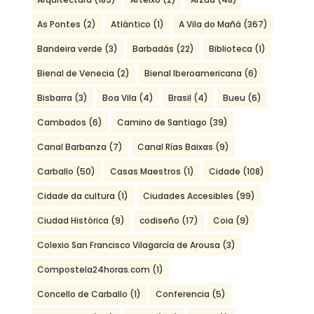
As Pontes
(2)
Atlántico
(1)
A Vila do Mañá
(367)
Bandeira verde
(3)
Barbadás
(22)
Biblioteca
(1)
Bienal de Venecia
(2)
Bienal Iberoamericana
(6)
Bisbarra
(3)
Boa Vila
(4)
Brasil
(4)
Bueu
(6)
Cambados
(6)
Camino de Santiago
(39)
Canal Barbanza
(7)
Canal Rías Baixas
(9)
Carballo
(50)
Casas Maestros
(1)
Cidade
(108)
Cidade da cultura
(1)
Ciudades Accesibles
(99)
Ciudad Histórica
(9)
codiseño
(17)
Coia
(9)
Colexio San Francisco Vilagarcía de Arousa
(3)
Compostela24horas.com
(1)
Concello de Carballo
(1)
Conferencia
(5)