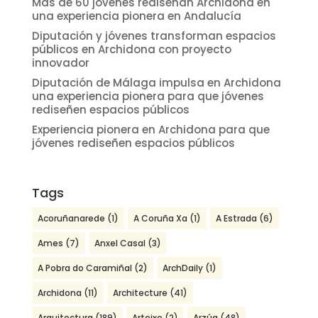
Más de 60 jóvenes rediseñan Archidona en
una experiencia pionera en Andalucía
Diputación y jóvenes transforman espacios
públicos en Archidona con proyecto
innovador
Diputación de Málaga impulsa en Archidona
una experiencia pionera para que jóvenes
rediseñen espacios públicos
Experiencia pionera en Archidona para que
jóvenes rediseñen espacios públicos
Tags
Acoruñanarede
(1)
A Coruña Xa
(1)
A Estrada
(6)
Ames
(7)
Anxel Casal
(3)
A Pobra do Caramiñal
(2)
ArchDaily
(1)
Archidona
(11)
Architecture
(41)
Arquitectura
(189)
Arteixo
(2)
Arzúa
(48)