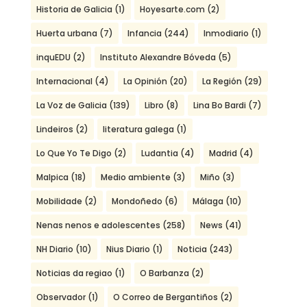
Historia de Galicia
(1)
Hoyesarte.com
(2)
Huerta urbana
(7)
Infancia
(244)
Inmodiario
(1)
inquEDU
(2)
Instituto Alexandre Bóveda
(5)
Internacional
(4)
La Opinión
(20)
La Región
(29)
La Voz de Galicia
(139)
Libro
(8)
Lina Bo Bardi
(7)
Lindeiros
(2)
literatura galega
(1)
Lo Que Yo Te Digo
(2)
Ludantia
(4)
Madrid
(4)
Malpica
(18)
Medio ambiente
(3)
Miño
(3)
Mobilidade
(2)
Mondoñedo
(6)
Málaga
(10)
Nenas nenos e adolescentes
(258)
News
(41)
NH Diario
(10)
Nius Diario
(1)
Noticia
(243)
Noticias da regiao
(1)
O Barbanza
(2)
Observador
(1)
O Correo de Bergantiños
(2)