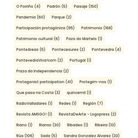
O Porriño
(4)
Padrón
(5)
Paisaje
(150)
Pandemia
(60)
Parque
(2)
Participación protagónica
(95)
Patrimonio
(168)
Patrimonio cultural
(6)
Pazo do Martelo
(1)
PonteAreas
(5)
Pontecesures
(2)
Pontevedra
(4)
PontevedraViva!com
(2)
Portugal
(1)
Praza da Independencia
(2)
Protagonist participation
(41)
Protegim-nos
(1)
Que pasa na Costa
(3)
quincemil
(1)
RadioValladares
(1)
Redes
(1)
Región
(7)
Revista AMSGO!
(1)
RevistaDeArte - Logopress
(2)
Riano
(1)
Rianxo
(30)
Ribadeo
(1)
Ribeira
(10)
Rúa
(106)
Sada
(5)
Sandra Gonzalez Alvarez
(33)