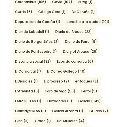
Coronavirus
(106)
Covid
(107)
crtvg
(1)
Curtis
(6)
Código Cero
(1)
DaCoruña
(1)
Deputacion da Coruña
(1)
derecho a la ciudad
(101)
Diari de Sabadell
(1)
Diario de Arousa
(22)
Diario de Bergantiños
(2)
Diario de Ferrol
(9)
Diario de Pontevedra
(1)
Diary of Arousa
(29)
Distancia social
(82)
Ecos da comarca
(6)
El Comarcal
(1)
El Correo Gallego
(40)
ElDiario.es
(1)
El progreso
(2)
enfoques
(2)
Entrevista
(6)
Faro de Vigo
(56)
Ferrol
(9)
Ferrol360.es
(1)
Flotadores
(8)
Galicia
(342)
Galicia@PRESS
(3)
Galicia Artabra
(1)
GDiario
(2)
Girls
(3)
Grado
(1)
Hai Mulleres
(4)