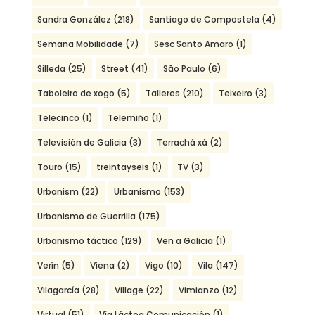
Sandra González
(218)
Santiago de Compostela
(4)
Semana Mobilidade
(7)
Sesc Santo Amaro
(1)
Silleda
(25)
Street
(41)
São Paulo
(6)
Taboleiro de xogo
(5)
Talleres
(210)
Teixeiro
(3)
Telecinco
(1)
Telemiño
(1)
Televisión de Galicia
(3)
Terrachá xá
(2)
Touro
(15)
treintayseis
(1)
TV
(3)
Urbanism
(22)
Urbanismo
(153)
Urbanismo de Guerrilla
(175)
Urbanismo táctico
(129)
Ven a Galicia
(1)
Verín
(5)
Viena
(2)
Vigo
(10)
Vila
(147)
Vilagarcía
(28)
Village
(22)
Vimianzo
(12)
Virtual
(51)
Vía Láctea Comunicación
(1)