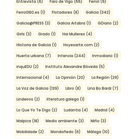
Entrevista
(6)
Faro de Vigo
(56)
Ferrol
(9)
Ferrol360.es
(1)
Flotadores
(8)
Galicia
(342)
Galicia@PRESS
(3)
Galicia Artabra
(1)
GDiario
(2)
Girls
(3)
Grado
(1)
Hai Mulleres
(4)
Historia de Galicia
(1)
Hoyesarte.com
(2)
Huerta urbana
(7)
Infancia
(244)
Inmodiario
(1)
inquEDU
(2)
Instituto Alexandre Bóveda
(5)
Internacional
(4)
La Opinión
(20)
La Región
(29)
La Voz de Galicia
(139)
Libro
(8)
Lina Bo Bardi
(7)
Lindeiros
(2)
literatura galega
(1)
Lo Que Yo Te Digo
(2)
Ludantia
(4)
Madrid
(4)
Malpica
(18)
Medio ambiente
(3)
Miño
(3)
Mobilidade
(2)
Mondoñedo
(6)
Málaga
(10)