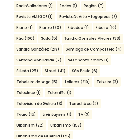
RadioValladares
(1)
Redes
(1)
Región
(7)
Revista AMSGO!
(1)
RevistaDeArte - Logopress
(2)
Riano
(1)
Rianxo
(30)
Ribadeo
(1)
Ribeira
(10)
Rúa
(106)
Sada
(5)
Sandra Gonzalez Alvarez
(33)
Sandra González
(218)
Santiago de Compostela
(4)
Semana Mobilidade
(7)
Sesc Santo Amaro
(1)
Silleda
(25)
Street
(41)
São Paulo
(6)
Taboleiro de xogo
(5)
Talleres
(210)
Teixeiro
(3)
Telecinco
(1)
Telemiño
(1)
Televisión de Galicia
(3)
Terrachá xá
(2)
Touro
(15)
treintayseis
(1)
TV
(3)
Urbanism
(22)
Urbanismo
(153)
Urbanismo de Guerrilla
(175)