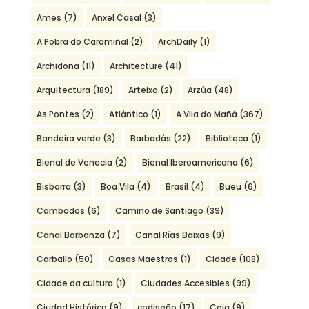
Ames
(7)
Anxel Casal
(3)
A Pobra do Caramiñal
(2)
ArchDaily
(1)
Archidona
(11)
Architecture
(41)
Arquitectura
(189)
Arteixo
(2)
Arzúa
(48)
As Pontes
(2)
Atlántico
(1)
A Vila do Mañá
(367)
Bandeira verde
(3)
Barbadás
(22)
Biblioteca
(1)
Bienal de Venecia
(2)
Bienal Iberoamericana
(6)
Bisbarra
(3)
Boa Vila
(4)
Brasil
(4)
Bueu
(6)
Cambados
(6)
Camino de Santiago
(39)
Canal Barbanza
(7)
Canal Rías Baixas
(9)
Carballo
(50)
Casas Maestros
(1)
Cidade
(108)
Cidade da cultura
(1)
Ciudades Accesibles
(99)
Ciudad Histórica
(9)
codiseño
(17)
Coia
(9)