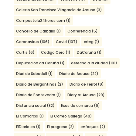
Colexio San Francisco Vilagarcía de Arousa
(3)
Compostela24horas.com
(1)
Concello de Carballo
(1)
Conferencia
(5)
Coronavirus
(106)
Covid
(107)
crtvg
(1)
Curtis
(6)
Código Cero
(1)
DaCoruña
(1)
Deputacion da Coruña
(1)
derecho a la ciudad
(101)
Diari de Sabadell
(1)
Diario de Arousa
(22)
Diario de Bergantiños
(2)
Diario de Ferrol
(9)
Diario de Pontevedra
(1)
Diary of Arousa
(29)
Distancia social
(82)
Ecos da comarca
(6)
El Comarcal
(1)
El Correo Gallego
(40)
ElDiario.es
(1)
El progreso
(2)
enfoques
(2)