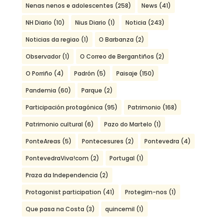
Nenas nenos e adolescentes
(258)
News
(41)
NH Diario
(10)
Nius Diario
(1)
Noticia
(243)
Noticias da regiao
(1)
O Barbanza
(2)
Observador
(1)
O Correo de Bergantiños
(2)
O Porriño
(4)
Padrón
(5)
Paisaje
(150)
Pandemia
(60)
Parque
(2)
Participación protagónica
(95)
Patrimonio
(168)
Patrimonio cultural
(6)
Pazo do Martelo
(1)
PonteAreas
(5)
Pontecesures
(2)
Pontevedra
(4)
PontevedraViva!com
(2)
Portugal
(1)
Praza da Independencia
(2)
Protagonist participation
(41)
Protegim-nos
(1)
Que pasa na Costa
(3)
quincemil
(1)