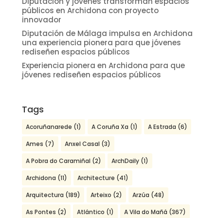
Diputación y jóvenes transforman espacios
públicos en Archidona con proyecto
innovador
Diputación de Málaga impulsa en Archidona
una experiencia pionera para que jóvenes
rediseñen espacios públicos
Experiencia pionera en Archidona para que
jóvenes rediseñen espacios públicos
Tags
Acoruñanarede
(1)
A Coruña Xa
(1)
A Estrada
(6)
Ames
(7)
Anxel Casal
(3)
A Pobra do Caramiñal
(2)
ArchDaily
(1)
Archidona
(11)
Architecture
(41)
Arquitectura
(189)
Arteixo
(2)
Arzúa
(48)
As Pontes
(2)
Atlántico
(1)
A Vila do Mañá
(367)