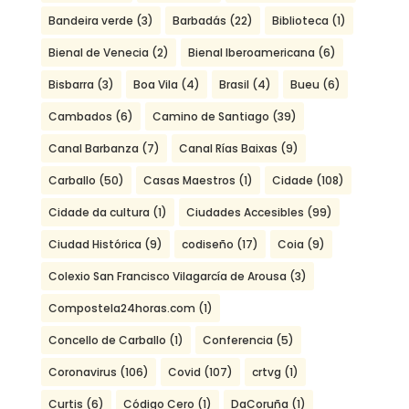
Bandeira verde
(3)
Barbadás
(22)
Biblioteca
(1)
Bienal de Venecia
(2)
Bienal Iberoamericana
(6)
Bisbarra
(3)
Boa Vila
(4)
Brasil
(4)
Bueu
(6)
Cambados
(6)
Camino de Santiago
(39)
Canal Barbanza
(7)
Canal Rías Baixas
(9)
Carballo
(50)
Casas Maestros
(1)
Cidade
(108)
Cidade da cultura
(1)
Ciudades Accesibles
(99)
Ciudad Histórica
(9)
codiseño
(17)
Coia
(9)
Colexio San Francisco Vilagarcía de Arousa
(3)
Compostela24horas.com
(1)
Concello de Carballo
(1)
Conferencia
(5)
Coronavirus
(106)
Covid
(107)
crtvg
(1)
Curtis
(6)
Código Cero
(1)
DaCoruña
(1)