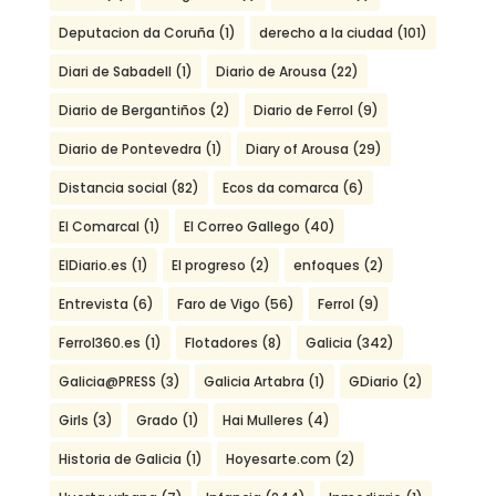
Deputacion da Coruña
(1)
derecho a la ciudad
(101)
Diari de Sabadell
(1)
Diario de Arousa
(22)
Diario de Bergantiños
(2)
Diario de Ferrol
(9)
Diario de Pontevedra
(1)
Diary of Arousa
(29)
Distancia social
(82)
Ecos da comarca
(6)
El Comarcal
(1)
El Correo Gallego
(40)
ElDiario.es
(1)
El progreso
(2)
enfoques
(2)
Entrevista
(6)
Faro de Vigo
(56)
Ferrol
(9)
Ferrol360.es
(1)
Flotadores
(8)
Galicia
(342)
Galicia@PRESS
(3)
Galicia Artabra
(1)
GDiario
(2)
Girls
(3)
Grado
(1)
Hai Mulleres
(4)
Historia de Galicia
(1)
Hoyesarte.com
(2)