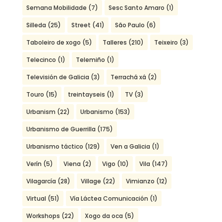
Semana Mobilidade
(7)
Sesc Santo Amaro
(1)
Silleda
(25)
Street
(41)
São Paulo
(6)
Taboleiro de xogo
(5)
Talleres
(210)
Teixeiro
(3)
Telecinco
(1)
Telemiño
(1)
Televisión de Galicia
(3)
Terrachá xá
(2)
Touro
(15)
treintayseis
(1)
TV
(3)
Urbanism
(22)
Urbanismo
(153)
Urbanismo de Guerrilla
(175)
Urbanismo táctico
(129)
Ven a Galicia
(1)
Verín
(5)
Viena
(2)
Vigo
(10)
Vila
(147)
Vilagarcía
(28)
Village
(22)
Vimianzo
(12)
Virtual
(51)
Vía Láctea Comunicación
(1)
Workshops
(22)
Xogo da oca
(5)