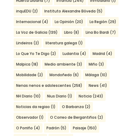
Huerta urbana
(7)
Infancia
(244)
Inmodiario
(1)
inquEDU
(2)
Instituto Alexandre Bóveda
(5)
Internacional
(4)
La Opinión
(20)
La Región
(29)
La Voz de Galicia
(139)
Libro
(8)
Lina Bo Bardi
(7)
Lindeiros
(2)
literatura galega
(1)
Lo Que Yo Te Digo
(2)
Ludantia
(4)
Madrid
(4)
Malpica
(18)
Medio ambiente
(3)
Miño
(3)
Mobilidade
(2)
Mondoñedo
(6)
Málaga
(10)
Nenas nenos e adolescentes
(258)
News
(41)
NH Diario
(10)
Nius Diario
(1)
Noticia
(243)
Noticias da regiao
(1)
O Barbanza
(2)
Observador
(1)
O Correo de Bergantiños
(2)
O Porriño
(4)
Padrón
(5)
Paisaje
(150)