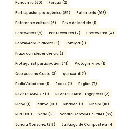
Pandemia
(60)
Parque
(2)
Participación protagónica
(95)
Patrimonio
(168)
Patrimonio cultural
(6)
Pazo do Martelo
(1)
PonteAreas
(5)
Pontecesures
(2)
Pontevedra
(4)
PontevedraViva!com
(2)
Portugal
(1)
Praza da Independencia
(2)
Protagonist participation
(41)
Protegim-nos
(1)
Que pasa na Costa
(3)
quincemil
(1)
RadioValladares
(1)
Redes
(1)
Región
(7)
Revista AMSGO!
(1)
RevistaDeArte - Logopress
(2)
Riano
(1)
Rianxo
(30)
Ribadeo
(1)
Ribeira
(10)
Rúa
(106)
Sada
(5)
Sandra Gonzalez Alvarez
(33)
Sandra González
(218)
Santiago de Compostela
(4)