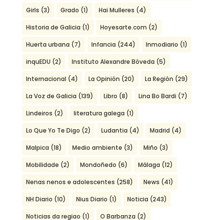
Girls
(3)
Grado
(1)
Hai Mulleres
(4)
Historia de Galicia
(1)
Hoyesarte.com
(2)
Huerta urbana
(7)
Infancia
(244)
Inmodiario
(1)
inquEDU
(2)
Instituto Alexandre Bóveda
(5)
Internacional
(4)
La Opinión
(20)
La Región
(29)
La Voz de Galicia
(139)
Libro
(8)
Lina Bo Bardi
(7)
Lindeiros
(2)
literatura galega
(1)
Lo Que Yo Te Digo
(2)
Ludantia
(4)
Madrid
(4)
Malpica
(18)
Medio ambiente
(3)
Miño
(3)
Mobilidade
(2)
Mondoñedo
(6)
Málaga
(12)
Nenas nenos e adolescentes
(258)
News
(41)
NH Diario
(10)
Nius Diario
(1)
Noticia
(243)
Noticias da regiao
(1)
O Barbanza
(2)