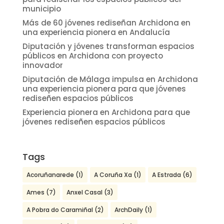
municipio
Más de 60 jóvenes rediseñan Archidona en
una experiencia pionera en Andalucía
Diputación y jóvenes transforman espacios
públicos en Archidona con proyecto
innovador
Diputación de Málaga impulsa en Archidona
una experiencia pionera para que jóvenes
rediseñen espacios públicos
Experiencia pionera en Archidona para que
jóvenes rediseñen espacios públicos
Tags
Acoruñanarede
(1)
A Coruña Xa
(1)
A Estrada
(6)
Ames
(7)
Anxel Casal
(3)
A Pobra do Caramiñal
(2)
ArchDaily
(1)