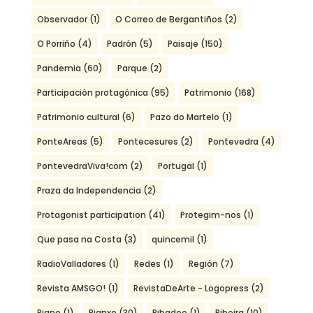
Observador
(1)
O Correo de Bergantiños
(2)
O Porriño
(4)
Padrón
(5)
Paisaje
(150)
Pandemia
(60)
Parque
(2)
Participación protagónica
(95)
Patrimonio
(168)
Patrimonio cultural
(6)
Pazo do Martelo
(1)
PonteAreas
(5)
Pontecesures
(2)
Pontevedra
(4)
PontevedraViva!com
(2)
Portugal
(1)
Praza da Independencia
(2)
Protagonist participation
(41)
Protegim-nos
(1)
Que pasa na Costa
(3)
quincemil
(1)
RadioValladares
(1)
Redes
(1)
Región
(7)
Revista AMSGO!
(1)
RevistaDeArte - Logopress
(2)
Riano
(1)
Rianxo
(30)
Ribadeo
(1)
Ribeira
(10)