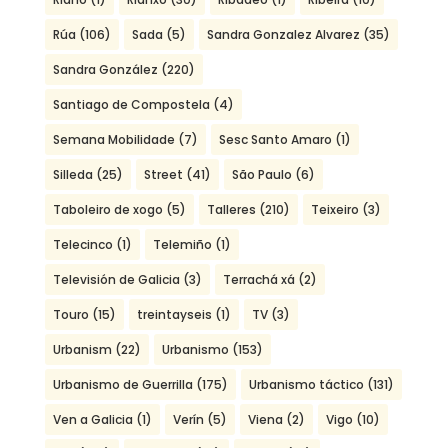
Rúa
(106)
Sada
(5)
Sandra Gonzalez Alvarez
(35)
Sandra González
(220)
Santiago de Compostela
(4)
Semana Mobilidade
(7)
Sesc Santo Amaro
(1)
Silleda
(25)
Street
(41)
São Paulo
(6)
Taboleiro de xogo
(5)
Talleres
(210)
Teixeiro
(3)
Telecinco
(1)
Telemiño
(1)
Televisión de Galicia
(3)
Terrachá xá
(2)
Touro
(15)
treintayseis
(1)
TV
(3)
Urbanism
(22)
Urbanismo
(153)
Urbanismo de Guerrilla
(175)
Urbanismo táctico
(131)
Ven a Galicia
(1)
Verín
(5)
Viena
(2)
Vigo
(10)