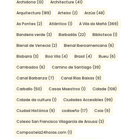
Archidona
(13)
Architecture
(41)
Arquitectura
(189)
Arteixo
(2)
Arzúa
(48)
As Pontes
(2)
Atlántico
(1)
A Vila do Mañá
(369)
Bandeira verde
(3)
Barbadás
(22)
Biblioteca
(1)
Bienal de Venecia
(2)
Bienal Iberoamericana
(6)
Bisbarra
(3)
Boa Vila
(4)
Brasil
(4)
Bueu
(6)
Cambados
(6)
Camino de Santiago
(39)
Canal Barbanza
(7)
Canal Rías Baixas
(9)
Carballo
(50)
Casas Maestros
(1)
Cidade
(108)
Cidade da cultura
(1)
Ciudades Accesibles
(99)
Ciudad Histórica
(9)
codiseño
(17)
Coia
(9)
Colexio San Francisco Vilagarcía de Arousa
(3)
Compostela24horas.com
(1)