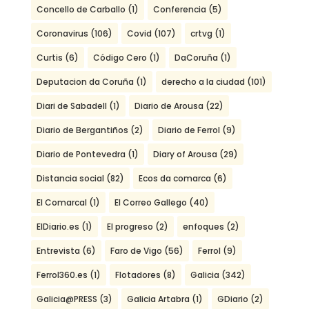
Concello de Carballo
(1)
Conferencia
(5)
Coronavirus
(106)
Covid
(107)
crtvg
(1)
Curtis
(6)
Código Cero
(1)
DaCoruña
(1)
Deputacion da Coruña
(1)
derecho a la ciudad
(101)
Diari de Sabadell
(1)
Diario de Arousa
(22)
Diario de Bergantiños
(2)
Diario de Ferrol
(9)
Diario de Pontevedra
(1)
Diary of Arousa
(29)
Distancia social
(82)
Ecos da comarca
(6)
El Comarcal
(1)
El Correo Gallego
(40)
ElDiario.es
(1)
El progreso
(2)
enfoques
(2)
Entrevista
(6)
Faro de Vigo
(56)
Ferrol
(9)
Ferrol360.es
(1)
Flotadores
(8)
Galicia
(342)
Galicia@PRESS
(3)
Galicia Artabra
(1)
GDiario
(2)