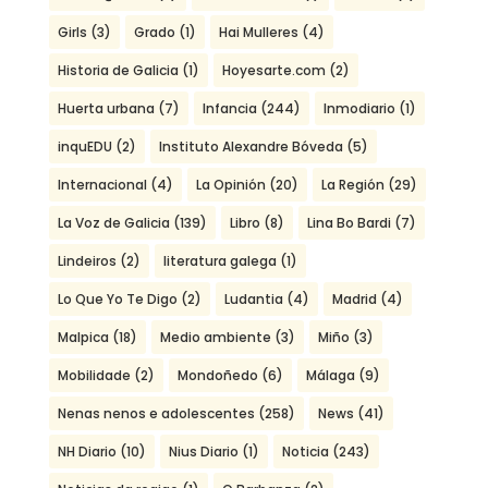
Girls
(3)
Grado
(1)
Hai Mulleres
(4)
Historia de Galicia
(1)
Hoyesarte.com
(2)
Huerta urbana
(7)
Infancia
(244)
Inmodiario
(1)
inquEDU
(2)
Instituto Alexandre Bóveda
(5)
Internacional
(4)
La Opinión
(20)
La Región
(29)
La Voz de Galicia
(139)
Libro
(8)
Lina Bo Bardi
(7)
Lindeiros
(2)
literatura galega
(1)
Lo Que Yo Te Digo
(2)
Ludantia
(4)
Madrid
(4)
Malpica
(18)
Medio ambiente
(3)
Miño
(3)
Mobilidade
(2)
Mondoñedo
(6)
Málaga
(9)
Nenas nenos e adolescentes
(258)
News
(41)
NH Diario
(10)
Nius Diario
(1)
Noticia
(243)