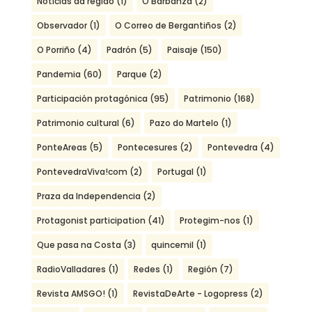
Noticias da regiao
(1)
O Barbanza
(2)
Observador
(1)
O Correo de Bergantiños
(2)
O Porriño
(4)
Padrón
(5)
Paisaje
(150)
Pandemia
(60)
Parque
(2)
Participación protagónica
(95)
Patrimonio
(168)
Patrimonio cultural
(6)
Pazo do Martelo
(1)
PonteAreas
(5)
Pontecesures
(2)
Pontevedra
(4)
PontevedraViva!com
(2)
Portugal
(1)
Praza da Independencia
(2)
Protagonist participation
(41)
Protegim-nos
(1)
Que pasa na Costa
(3)
quincemil
(1)
RadioValladares
(1)
Redes
(1)
Región
(7)
Revista AMSGO!
(1)
RevistaDeArte - Logopress
(2)