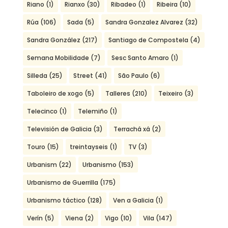
Riano
(1)
Rianxo
(30)
Ribadeo
(1)
Ribeira
(10)
Rúa
(106)
Sada
(5)
Sandra Gonzalez Alvarez
(32)
Sandra González
(217)
Santiago de Compostela
(4)
Semana Mobilidade
(7)
Sesc Santo Amaro
(1)
Silleda
(25)
Street
(41)
São Paulo
(6)
Taboleiro de xogo
(5)
Talleres
(210)
Teixeiro
(3)
Telecinco
(1)
Telemiño
(1)
Televisión de Galicia
(3)
Terrachá xá
(2)
Touro
(15)
treintayseis
(1)
TV
(3)
Urbanism
(22)
Urbanismo
(153)
Urbanismo de Guerrilla
(175)
Urbanismo táctico
(128)
Ven a Galicia
(1)
Verín
(5)
Viena
(2)
Vigo
(10)
Vila
(147)