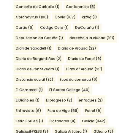
Concello de Carballo
(1)
Conferencia
(5)
Coronavirus
(106)
Covid
(107)
crtvg
(1)
Curtis
(6)
Código Cero
(1)
DaCoruña
(1)
Deputacion da Coruña
(1)
derecho a la ciudad
(101)
Diari de Sabadell
(1)
Diario de Arousa
(22)
Diario de Bergantiños
(2)
Diario de Ferrol
(9)
Diario de Pontevedra
(1)
Diary of Arousa
(29)
Distancia social
(82)
Ecos da comarca
(6)
El Comarcal
(1)
El Correo Gallego
(40)
ElDiario.es
(1)
El progreso
(2)
enfoques
(2)
Entrevista
(6)
Faro de Vigo
(56)
Ferrol
(9)
Ferrol360.es
(1)
Flotadores
(8)
Galicia
(342)
Galicia@PRESS
(3)
Galicia Artabra
(1)
GDiario
(2)