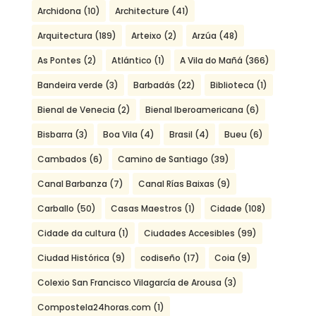
Archidona
(10)
Architecture
(41)
Arquitectura
(189)
Arteixo
(2)
Arzúa
(48)
As Pontes
(2)
Atlántico
(1)
A Vila do Mañá
(366)
Bandeira verde
(3)
Barbadás
(22)
Biblioteca
(1)
Bienal de Venecia
(2)
Bienal Iberoamericana
(6)
Bisbarra
(3)
Boa Vila
(4)
Brasil
(4)
Bueu
(6)
Cambados
(6)
Camino de Santiago
(39)
Canal Barbanza
(7)
Canal Rías Baixas
(9)
Carballo
(50)
Casas Maestros
(1)
Cidade
(108)
Cidade da cultura
(1)
Ciudades Accesibles
(99)
Ciudad Histórica
(9)
codiseño
(17)
Coia
(9)
Colexio San Francisco Vilagarcía de Arousa
(3)
Compostela24horas.com
(1)