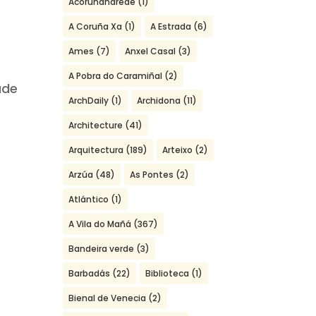
Acoruñanarede
(1)
A Coruña Xa
(1)
A Estrada
(6)
Ames
(7)
Anxel Casal
(3)
A Pobra do Caramiñal
(2)
ade
ArchDaily
(1)
Archidona
(11)
Architecture
(41)
Arquitectura
(189)
Arteixo
(2)
Arzúa
(48)
As Pontes
(2)
Atlántico
(1)
A Vila do Mañá
(367)
Bandeira verde
(3)
Barbadás
(22)
Biblioteca
(1)
Bienal de Venecia
(2)