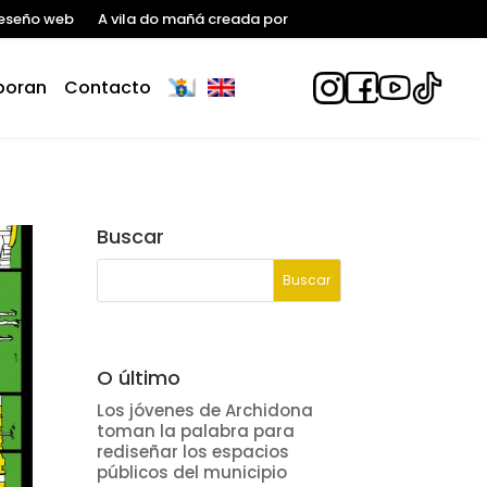
eseño web
A vila do mañá creada por
boran
Contacto
Buscar
O último
Los jóvenes de Archidona
toman la palabra para
rediseñar los espacios
públicos del municipio