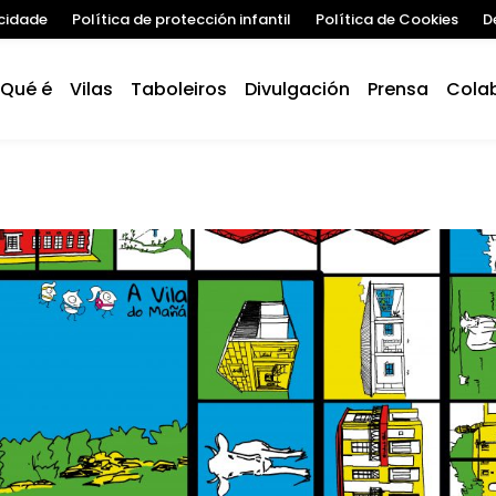
acidade
Política de protección infantil
Política de Cookies
D
Qué é
Vilas
Taboleiros
Divulgación
Prensa
Cola