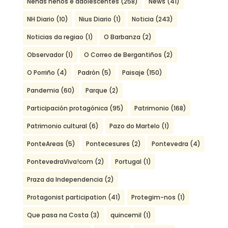
Nenas nenos e adolescentes
(258)
News
(41)
NH Diario
(10)
Nius Diario
(1)
Noticia
(243)
Noticias da regiao
(1)
O Barbanza
(2)
Observador
(1)
O Correo de Bergantiños
(2)
O Porriño
(4)
Padrón
(5)
Paisaje
(150)
Pandemia
(60)
Parque
(2)
Participación protagónica
(95)
Patrimonio
(168)
Patrimonio cultural
(6)
Pazo do Martelo
(1)
PonteAreas
(5)
Pontecesures
(2)
Pontevedra
(4)
PontevedraViva!com
(2)
Portugal
(1)
Praza da Independencia
(2)
Protagonist participation
(41)
Protegim-nos
(1)
Que pasa na Costa
(3)
quincemil
(1)