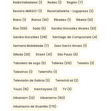
RadioValladares
(1)
Redes
(1)
Región
(7)
Revista AMSGO!
(1)
RevistaDeArte - Logopress
(2)
Riano
(1)
Rianxo
(30)
Ribadeo
(1)
Ribeira
(10)
Rúa
(106)
Sada
(5)
Sandra Gonzalez Alvarez
(33)
Sandra González
(218)
Santiago de Compostela
(4)
Semana Mobilidade
(7)
Sesc Santo Amaro
(1)
Silleda
(25)
Street
(41)
São Paulo
(6)
Taboleiro de xogo
(5)
Talleres
(210)
Teixeiro
(3)
Telecinco
(1)
Telemiño
(1)
Televisión de Galicia
(3)
Terrachá xá
(2)
Touro
(15)
treintayseis
(1)
TV
(3)
Urbanism
(22)
Urbanismo
(153)
Urbanismo de Guerrilla
(175)