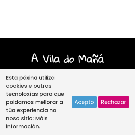
Esta páxina utiliza
cookies e outras
tecnoloxías para que
Login
Aviso Legal
poidamos mellorar a
Acepto
Rechazar
Política de privacidade
túa experiencia no
Política de protección infantil
noso sitio:
Máis
Política de Cookies
Deseño web
información.
A vila do mañá creada por