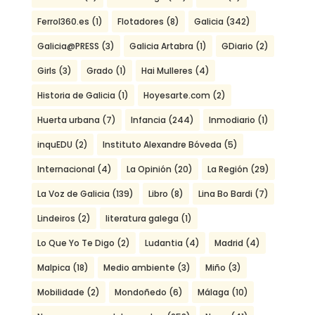
Ferrol360.es
(1)
Flotadores
(8)
Galicia
(342)
Galicia@PRESS
(3)
Galicia Artabra
(1)
GDiario
(2)
Girls
(3)
Grado
(1)
Hai Mulleres
(4)
Historia de Galicia
(1)
Hoyesarte.com
(2)
Huerta urbana
(7)
Infancia
(244)
Inmodiario
(1)
inquEDU
(2)
Instituto Alexandre Bóveda
(5)
Internacional
(4)
La Opinión
(20)
La Región
(29)
La Voz de Galicia
(139)
Libro
(8)
Lina Bo Bardi
(7)
Lindeiros
(2)
literatura galega
(1)
Lo Que Yo Te Digo
(2)
Ludantia
(4)
Madrid
(4)
Malpica
(18)
Medio ambiente
(3)
Miño
(3)
Mobilidade
(2)
Mondoñedo
(6)
Málaga
(10)