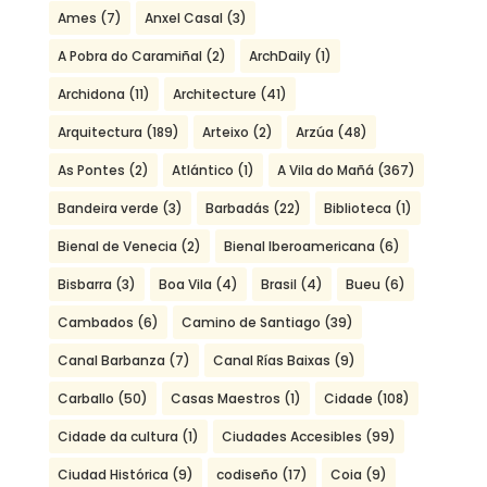
Ames
(7)
Anxel Casal
(3)
A Pobra do Caramiñal
(2)
ArchDaily
(1)
Archidona
(11)
Architecture
(41)
Arquitectura
(189)
Arteixo
(2)
Arzúa
(48)
As Pontes
(2)
Atlántico
(1)
A Vila do Mañá
(367)
Bandeira verde
(3)
Barbadás
(22)
Biblioteca
(1)
Bienal de Venecia
(2)
Bienal Iberoamericana
(6)
Bisbarra
(3)
Boa Vila
(4)
Brasil
(4)
Bueu
(6)
Cambados
(6)
Camino de Santiago
(39)
Canal Barbanza
(7)
Canal Rías Baixas
(9)
Carballo
(50)
Casas Maestros
(1)
Cidade
(108)
Cidade da cultura
(1)
Ciudades Accesibles
(99)
Ciudad Histórica
(9)
codiseño
(17)
Coia
(9)