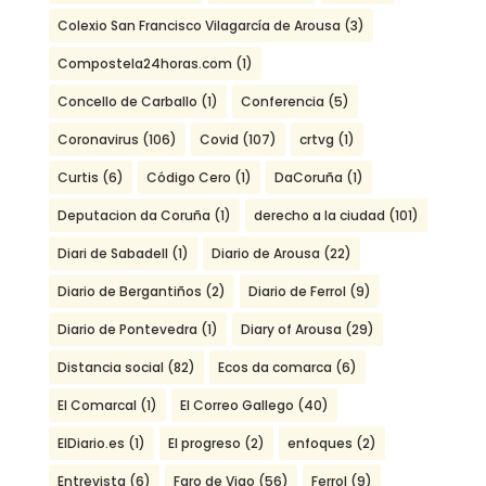
Colexio San Francisco Vilagarcía de Arousa
(3)
Compostela24horas.com
(1)
Concello de Carballo
(1)
Conferencia
(5)
Coronavirus
(106)
Covid
(107)
crtvg
(1)
Curtis
(6)
Código Cero
(1)
DaCoruña
(1)
Deputacion da Coruña
(1)
derecho a la ciudad
(101)
Diari de Sabadell
(1)
Diario de Arousa
(22)
Diario de Bergantiños
(2)
Diario de Ferrol
(9)
Diario de Pontevedra
(1)
Diary of Arousa
(29)
Distancia social
(82)
Ecos da comarca
(6)
El Comarcal
(1)
El Correo Gallego
(40)
ElDiario.es
(1)
El progreso
(2)
enfoques
(2)
Entrevista
(6)
Faro de Vigo
(56)
Ferrol
(9)