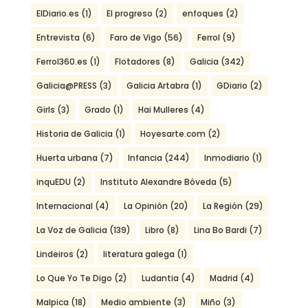
ElDiario.es
(1)
El progreso
(2)
enfoques
(2)
Entrevista
(6)
Faro de Vigo
(56)
Ferrol
(9)
Ferrol360.es
(1)
Flotadores
(8)
Galicia
(342)
Galicia@PRESS
(3)
Galicia Artabra
(1)
GDiario
(2)
Girls
(3)
Grado
(1)
Hai Mulleres
(4)
Historia de Galicia
(1)
Hoyesarte.com
(2)
Huerta urbana
(7)
Infancia
(244)
Inmodiario
(1)
inquEDU
(2)
Instituto Alexandre Bóveda
(5)
Internacional
(4)
La Opinión
(20)
La Región
(29)
La Voz de Galicia
(139)
Libro
(8)
Lina Bo Bardi
(7)
Lindeiros
(2)
literatura galega
(1)
Lo Que Yo Te Digo
(2)
Ludantia
(4)
Madrid
(4)
Malpica
(18)
Medio ambiente
(3)
Miño
(3)