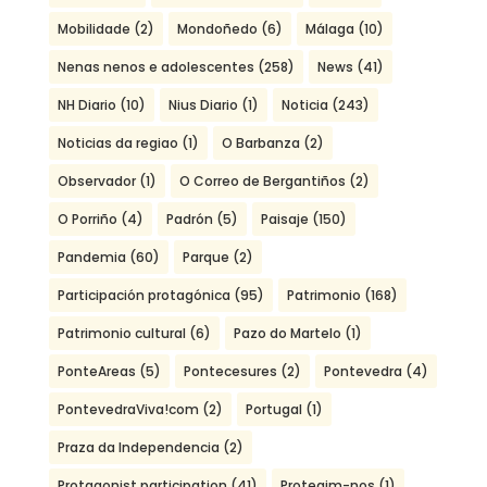
Mobilidade
(2)
Mondoñedo
(6)
Málaga
(10)
Nenas nenos e adolescentes
(258)
News
(41)
NH Diario
(10)
Nius Diario
(1)
Noticia
(243)
Noticias da regiao
(1)
O Barbanza
(2)
Observador
(1)
O Correo de Bergantiños
(2)
O Porriño
(4)
Padrón
(5)
Paisaje
(150)
Pandemia
(60)
Parque
(2)
Participación protagónica
(95)
Patrimonio
(168)
Patrimonio cultural
(6)
Pazo do Martelo
(1)
PonteAreas
(5)
Pontecesures
(2)
Pontevedra
(4)
PontevedraViva!com
(2)
Portugal
(1)
Praza da Independencia
(2)
Protagonist participation
(41)
Protegim-nos
(1)