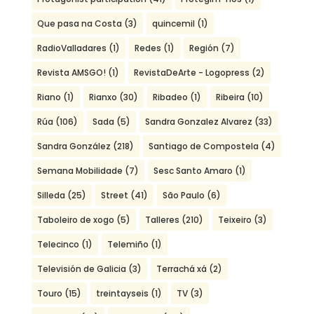
Que pasa na Costa
(3)
quincemil
(1)
RadioValladares
(1)
Redes
(1)
Región
(7)
Revista AMSGO!
(1)
RevistaDeArte - Logopress
(2)
Riano
(1)
Rianxo
(30)
Ribadeo
(1)
Ribeira
(10)
Rúa
(106)
Sada
(5)
Sandra Gonzalez Alvarez
(33)
Sandra González
(218)
Santiago de Compostela
(4)
Semana Mobilidade
(7)
Sesc Santo Amaro
(1)
Silleda
(25)
Street
(41)
São Paulo
(6)
Taboleiro de xogo
(5)
Talleres
(210)
Teixeiro
(3)
Telecinco
(1)
Telemiño
(1)
Televisión de Galicia
(3)
Terrachá xá
(2)
Touro
(15)
treintayseis
(1)
TV
(3)