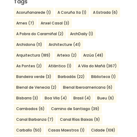
Tags
Acoruñanarede
(1)
A Coruña Xa
(1)
A Estrada
(6)
Ames
(7)
Anxel Casal
(3)
A Pobra do Caramiñal
(2)
ArchDaily
(1)
Archidona
(11)
Architecture
(41)
Arquitectura
(189)
Arteixo
(2)
Arzúa
(48)
As Pontes
(2)
Atlántico
(1)
A Vila do Mañá
(367)
Bandeira verde
(3)
Barbadás
(22)
Biblioteca
(1)
Bienal de Venecia
(2)
Bienal Iberoamericana
(6)
Bisbarra
(3)
Boa Vila
(4)
Brasil
(4)
Bueu
(6)
Cambados
(6)
Camino de Santiago
(39)
Canal Barbanza
(7)
Canal Rías Baixas
(9)
Carballo
(50)
Casas Maestros
(1)
Cidade
(108)