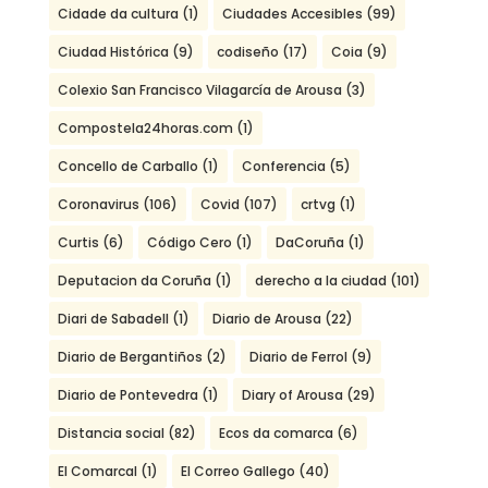
Cidade da cultura
(1)
Ciudades Accesibles
(99)
Ciudad Histórica
(9)
codiseño
(17)
Coia
(9)
Colexio San Francisco Vilagarcía de Arousa
(3)
Compostela24horas.com
(1)
Concello de Carballo
(1)
Conferencia
(5)
Coronavirus
(106)
Covid
(107)
crtvg
(1)
Curtis
(6)
Código Cero
(1)
DaCoruña
(1)
Deputacion da Coruña
(1)
derecho a la ciudad
(101)
Diari de Sabadell
(1)
Diario de Arousa
(22)
Diario de Bergantiños
(2)
Diario de Ferrol
(9)
Diario de Pontevedra
(1)
Diary of Arousa
(29)
Distancia social
(82)
Ecos da comarca
(6)
El Comarcal
(1)
El Correo Gallego
(40)