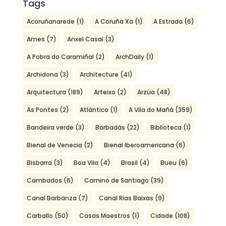
Tags
Acoruñanarede
(1)
A Coruña Xa
(1)
A Estrada
(6)
Ames
(7)
Anxel Casal
(3)
A Pobra do Caramiñal
(2)
ArchDaily
(1)
Archidona
(3)
Architecture
(41)
Arquitectura
(189)
Arteixo
(2)
Arzúa
(48)
As Pontes
(2)
Atlántico
(1)
A Vila do Mañá
(359)
Bandeira verde
(3)
Barbadás
(22)
Biblioteca
(1)
Bienal de Venecia
(2)
Bienal Iberoamericana
(6)
Bisbarra
(3)
Boa Vila
(4)
Brasil
(4)
Bueu
(6)
Cambados
(6)
Camino de Santiago
(39)
Canal Barbanza
(7)
Canal Rías Baixas
(9)
Carballo
(50)
Casas Maestros
(1)
Cidade
(108)