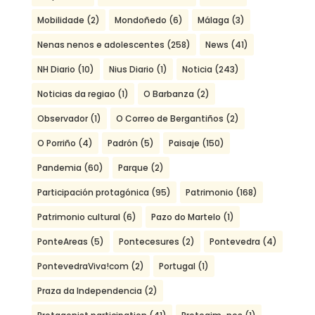
Mobilidade
(2)
Mondoñedo
(6)
Málaga
(3)
Nenas nenos e adolescentes
(258)
News
(41)
NH Diario
(10)
Nius Diario
(1)
Noticia
(243)
Noticias da regiao
(1)
O Barbanza
(2)
Observador
(1)
O Correo de Bergantiños
(2)
O Porriño
(4)
Padrón
(5)
Paisaje
(150)
Pandemia
(60)
Parque
(2)
Participación protagónica
(95)
Patrimonio
(168)
Patrimonio cultural
(6)
Pazo do Martelo
(1)
PonteAreas
(5)
Pontecesures
(2)
Pontevedra
(4)
PontevedraViva!com
(2)
Portugal
(1)
Praza da Independencia
(2)