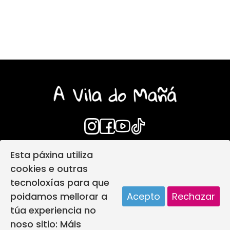
Esta páxina utiliza
Login
Aviso Legal
cookies e outras
Política de privacidade
tecnoloxías para que
Política de protección infantil
poidamos mellorar a
Acepto
Rechazar
Política de Cookies
Deseño web
túa experiencia no
A vila do mañá creada por
noso sitio:
Máis