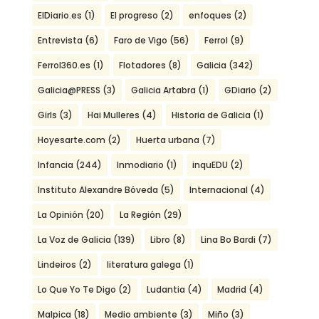
ElDiario.es
(1)
El progreso
(2)
enfoques
(2)
Entrevista
(6)
Faro de Vigo
(56)
Ferrol
(9)
Ferrol360.es
(1)
Flotadores
(8)
Galicia
(342)
Galicia@PRESS
(3)
Galicia Artabra
(1)
GDiario
(2)
Girls
(3)
Hai Mulleres
(4)
Historia de Galicia
(1)
Hoyesarte.com
(2)
Huerta urbana
(7)
Infancia
(244)
Inmodiario
(1)
inquEDU
(2)
Instituto Alexandre Bóveda
(5)
Internacional
(4)
La Opinión
(20)
La Región
(29)
La Voz de Galicia
(139)
Libro
(8)
Lina Bo Bardi
(7)
Lindeiros
(2)
literatura galega
(1)
Lo Que Yo Te Digo
(2)
Ludantia
(4)
Madrid
(4)
Malpica
(18)
Medio ambiente
(3)
Miño
(3)