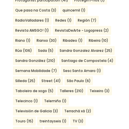
Protagonist participation
(41)
Protegim-nos
(1)
Que pasa na Costa
(3)
quincemil
(1)
RadioValladares
(1)
Redes
(1)
Región
(7)
Revista AMSGO!
(1)
RevistaDeArte - Logopress
(2)
Riano
(1)
Rianxo
(30)
Ribadeo
(1)
Ribeira
(10)
Rúa
(106)
Sada
(5)
Sandra Gonzalez Alvarez
(25)
Sandra González
(210)
Santiago de Compostela
(4)
Semana Mobilidade
(7)
Sesc Santo Amaro
(1)
Silleda
(25)
Street
(41)
São Paulo
(6)
Taboleiro de xogo
(5)
Talleres
(210)
Teixeiro
(3)
Telecinco
(1)
Telemiño
(1)
Televisión de Galicia
(3)
Terrachá xá
(2)
Touro
(15)
treintayseis
(1)
TV
(3)