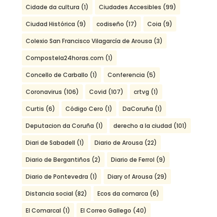
Cidade da cultura
(1)
Ciudades Accesibles
(99)
Ciudad Histórica
(9)
codiseño
(17)
Coia
(9)
Colexio San Francisco Vilagarcía de Arousa
(3)
Compostela24horas.com
(1)
Concello de Carballo
(1)
Conferencia
(5)
Coronavirus
(106)
Covid
(107)
crtvg
(1)
Curtis
(6)
Código Cero
(1)
DaCoruña
(1)
Deputacion da Coruña
(1)
derecho a la ciudad
(101)
Diari de Sabadell
(1)
Diario de Arousa
(22)
Diario de Bergantiños
(2)
Diario de Ferrol
(9)
Diario de Pontevedra
(1)
Diary of Arousa
(29)
Distancia social
(82)
Ecos da comarca
(6)
El Comarcal
(1)
El Correo Gallego
(40)