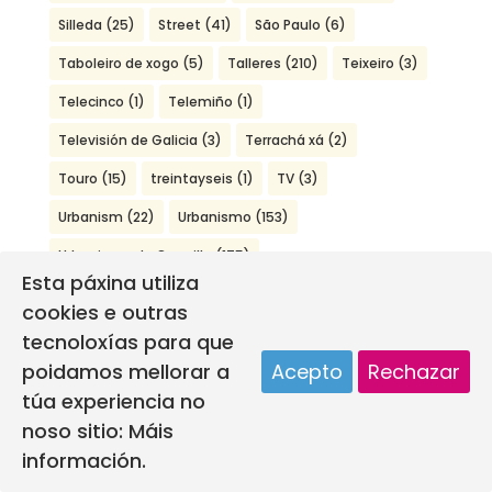
Silleda
(25)
Street
(41)
São Paulo
(6)
Taboleiro de xogo
(5)
Talleres
(210)
Teixeiro
(3)
Telecinco
(1)
Telemiño
(1)
Televisión de Galicia
(3)
Terrachá xá
(2)
Touro
(15)
treintayseis
(1)
TV
(3)
Urbanism
(22)
Urbanismo
(153)
Urbanismo de Guerrilla
(175)
Esta páxina utiliza
Urbanismo táctico
(129)
Ven a Galicia
(1)
cookies e outras
Verín
(5)
Viena
(2)
Vigo
(10)
Vila
(147)
tecnoloxías para que
poidamos mellorar a
Acepto
Rechazar
Vilagarcía
(28)
Village
(22)
Vimianzo
(12)
túa experiencia no
Virtual
(51)
Vía Láctea Comunicación
(1)
noso sitio:
Máis
Workshops
(22)
Xogo da oca
(5)
información.
XUNTA DE GALICIA
(3)
YES
(2)