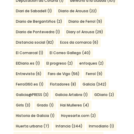
Deputacion da Coruña
(1)
derecho a la ciudad
(101)
Diari de Sabadell
(1)
Diario de Arousa
(22)
Diario de Bergantiños
(2)
Diario de Ferrol
(9)
Diario de Pontevedra
(1)
Diary of Arousa
(29)
Distancia social
(82)
Ecos da comarca
(6)
El Comarcal
(1)
El Correo Gallego
(40)
ElDiario.es
(1)
El progreso
(2)
enfoques
(2)
Entrevista
(6)
Faro de Vigo
(56)
Ferrol
(9)
Ferrol360.es
(1)
Flotadores
(8)
Galicia
(342)
Galicia@PRESS
(3)
Galicia Artabra
(1)
GDiario
(2)
Girls
(3)
Grado
(1)
Hai Mulleres
(4)
Historia de Galicia
(1)
Hoyesarte.com
(2)
Huerta urbana
(7)
Infancia
(244)
Inmodiario
(1)