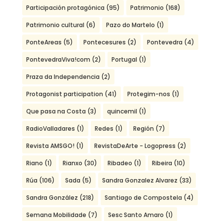
Participación protagónica
(95)
Patrimonio
(168)
Patrimonio cultural
(6)
Pazo do Martelo
(1)
PonteAreas
(5)
Pontecesures
(2)
Pontevedra
(4)
PontevedraViva!com
(2)
Portugal
(1)
Praza da Independencia
(2)
Protagonist participation
(41)
Protegim-nos
(1)
Que pasa na Costa
(3)
quincemil
(1)
RadioValladares
(1)
Redes
(1)
Región
(7)
Revista AMSGO!
(1)
RevistaDeArte - Logopress
(2)
Riano
(1)
Rianxo
(30)
Ribadeo
(1)
Ribeira
(10)
Rúa
(106)
Sada
(5)
Sandra Gonzalez Alvarez
(33)
Sandra González
(218)
Santiago de Compostela
(4)
Semana Mobilidade
(7)
Sesc Santo Amaro
(1)