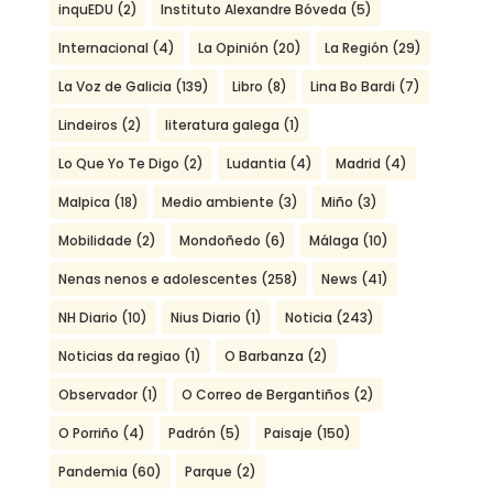
inquEDU
(2)
Instituto Alexandre Bóveda
(5)
Internacional
(4)
La Opinión
(20)
La Región
(29)
La Voz de Galicia
(139)
Libro
(8)
Lina Bo Bardi
(7)
Lindeiros
(2)
literatura galega
(1)
Lo Que Yo Te Digo
(2)
Ludantia
(4)
Madrid
(4)
Malpica
(18)
Medio ambiente
(3)
Miño
(3)
Mobilidade
(2)
Mondoñedo
(6)
Málaga
(10)
Nenas nenos e adolescentes
(258)
News
(41)
NH Diario
(10)
Nius Diario
(1)
Noticia
(243)
Noticias da regiao
(1)
O Barbanza
(2)
Observador
(1)
O Correo de Bergantiños
(2)
O Porriño
(4)
Padrón
(5)
Paisaje
(150)
Pandemia
(60)
Parque
(2)