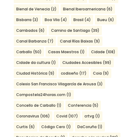
Bienal de Venecia
(2)
Bienal Iberoamericana
(6)
Bisbarra
(3)
Boa Vila
(4)
Brasil
(4)
Bueu
(6)
Cambados
(6)
Camino de Santiago
(39)
Canal Barbanza
(7)
Canal Rías Baixas
(9)
Carballo
(50)
Casas Maestros
(1)
Cidade
(108)
Cidade da cultura
(1)
Ciudades Accesibles
(99)
Ciudad Histórica
(9)
codiseño
(17)
Coia
(9)
Colexio San Francisco Vilagarcía de Arousa
(3)
Compostela24horas.com
(1)
Concello de Carballo
(1)
Conferencia
(5)
Coronavirus
(106)
Covid
(107)
crtvg
(1)
Curtis
(6)
Código Cero
(1)
DaCoruña
(1)