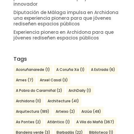
innovador
Diputación de Málaga impulsa en Archidona
una experiencia pionera para que jóvenes
rediseñen espacios públicos
Experiencia pionera en Archidona para que
jóvenes rediseñen espacios públicos
Tags
Acoruñanarede
(1)
A Coruña Xa
(1)
A Estrada
(6)
Ames
(7)
Anxel Casal
(3)
A Pobra do Caramiñal
(2)
ArchDaily
(1)
Archidona
(11)
Architecture
(41)
Arquitectura
(189)
Arteixo
(2)
Arzúa
(48)
As Pontes
(2)
Atlántico
(1)
A Vila do Mañá
(367)
Bandeira verde
(3)
Barbadás
(22)
Biblioteca
(1)