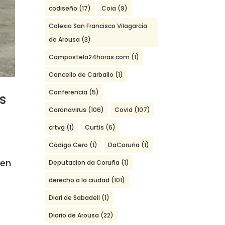
codiseño
(17)
Coia
(9)
Colexio San Francisco Vilagarcía
de Arousa
(3)
Compostela24horas.com
(1)
Concello de Carballo
(1)
Conferencia
(5)
s
Coronavirus
(106)
Covid
(107)
crtvg
(1)
Curtis
(6)
Código Cero
(1)
DaCoruña
(1)
 en
Deputacion da Coruña
(1)
derecho a la ciudad
(101)
Diari de Sabadell
(1)
Diario de Arousa
(22)