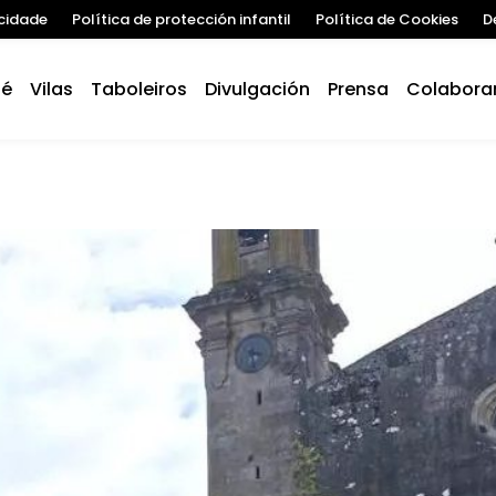
acidade
Política de protección infantil
Política de Cookies
D
 é
Vilas
Taboleiros
Divulgación
Prensa
Colabora