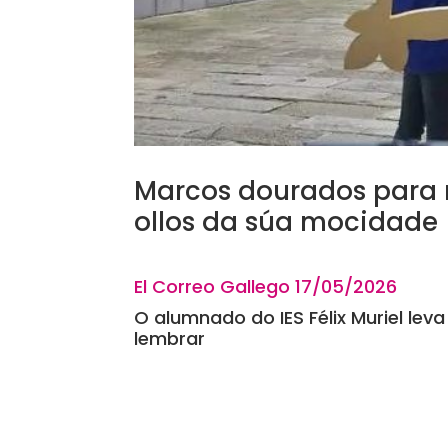
Marcos dourados para r
ollos da súa mocidade
El Correo Gallego 17
/05/20
O alumnado do IES Félix Muriel lev
lembrar