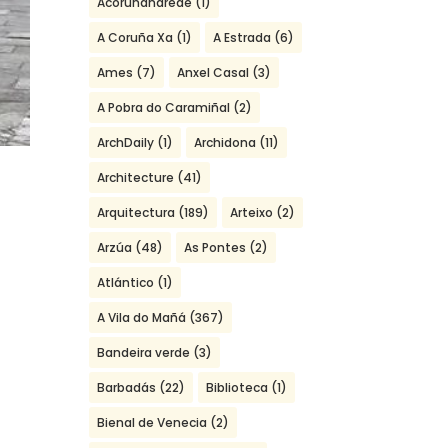
Acoruñanarede
(1)
A Coruña Xa
(1)
A Estrada
(6)
Ames
(7)
Anxel Casal
(3)
A Pobra do Caramiñal
(2)
ArchDaily
(1)
Archidona
(11)
Architecture
(41)
Arquitectura
(189)
Arteixo
(2)
Arzúa
(48)
As Pontes
(2)
Atlántico
(1)
A Vila do Mañá
(367)
Bandeira verde
(3)
Barbadás
(22)
Biblioteca
(1)
Bienal de Venecia
(2)