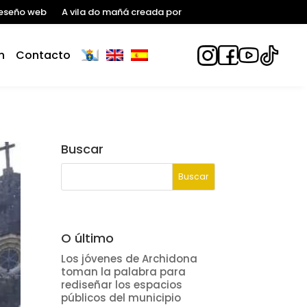
eseño web
A vila do mañá creada por
n
Contacto
Buscar
O último
Los jóvenes de Archidona
toman la palabra para
rediseñar los espacios
públicos del municipio