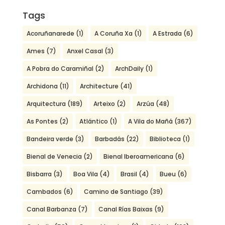
Tags
Acoruñanarede
(1)
A Coruña Xa
(1)
A Estrada
(6)
Ames
(7)
Anxel Casal
(3)
A Pobra do Caramiñal
(2)
ArchDaily
(1)
Archidona
(11)
Architecture
(41)
Arquitectura
(189)
Arteixo
(2)
Arzúa
(48)
As Pontes
(2)
Atlántico
(1)
A Vila do Mañá
(367)
Bandeira verde
(3)
Barbadás
(22)
Biblioteca
(1)
Bienal de Venecia
(2)
Bienal Iberoamericana
(6)
Bisbarra
(3)
Boa Vila
(4)
Brasil
(4)
Bueu
(6)
Cambados
(6)
Camino de Santiago
(39)
Canal Barbanza
(7)
Canal Rías Baixas
(9)