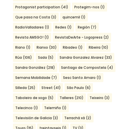
Protagonist participation
(41)
Protegim-nos
(1)
Que pasa na Costa
(3)
quincemil
(1)
RadioValladares
(1)
Redes
(1)
Región
(7)
Revista AMSGO!
(1)
RevistaDeArte - Logopress
(2)
Riano
(1)
Rianxo
(30)
Ribadeo
(1)
Ribeira
(10)
Rúa
(106)
Sada
(5)
Sandra Gonzalez Alvarez
(33)
Sandra González
(218)
Santiago de Compostela
(4)
Semana Mobilidade
(7)
Sesc Santo Amaro
(1)
Silleda
(25)
Street
(41)
São Paulo
(6)
Taboleiro de xogo
(5)
Talleres
(210)
Teixeiro
(3)
Telecinco
(1)
Telemiño
(1)
Televisión de Galicia
(3)
Terrachá xá
(2)
Touro
(15)
treintayseis
(1)
TV
(3)