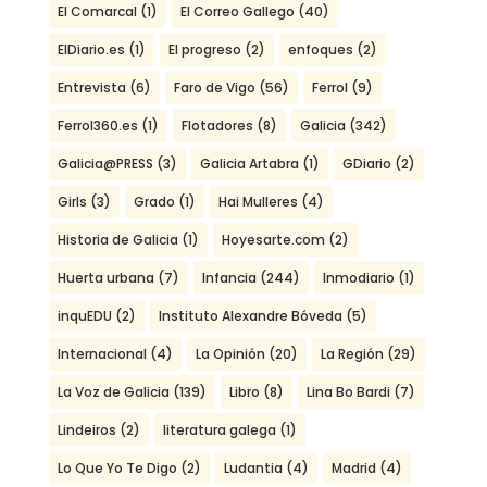
El Comarcal
(1)
El Correo Gallego
(40)
ElDiario.es
(1)
El progreso
(2)
enfoques
(2)
Entrevista
(6)
Faro de Vigo
(56)
Ferrol
(9)
Ferrol360.es
(1)
Flotadores
(8)
Galicia
(342)
Galicia@PRESS
(3)
Galicia Artabra
(1)
GDiario
(2)
Girls
(3)
Grado
(1)
Hai Mulleres
(4)
Historia de Galicia
(1)
Hoyesarte.com
(2)
Huerta urbana
(7)
Infancia
(244)
Inmodiario
(1)
inquEDU
(2)
Instituto Alexandre Bóveda
(5)
Internacional
(4)
La Opinión
(20)
La Región
(29)
La Voz de Galicia
(139)
Libro
(8)
Lina Bo Bardi
(7)
Lindeiros
(2)
literatura galega
(1)
Lo Que Yo Te Digo
(2)
Ludantia
(4)
Madrid
(4)