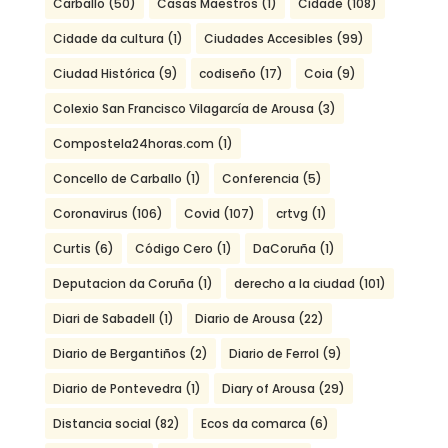
Carballo
(50)
Casas Maestros
(1)
Cidade
(108)
Cidade da cultura
(1)
Ciudades Accesibles
(99)
Ciudad Histórica
(9)
codiseño
(17)
Coia
(9)
Colexio San Francisco Vilagarcía de Arousa
(3)
Compostela24horas.com
(1)
Concello de Carballo
(1)
Conferencia
(5)
Coronavirus
(106)
Covid
(107)
crtvg
(1)
Curtis
(6)
Código Cero
(1)
DaCoruña
(1)
Deputacion da Coruña
(1)
derecho a la ciudad
(101)
Diari de Sabadell
(1)
Diario de Arousa
(22)
Diario de Bergantiños
(2)
Diario de Ferrol
(9)
Diario de Pontevedra
(1)
Diary of Arousa
(29)
Distancia social
(82)
Ecos da comarca
(6)