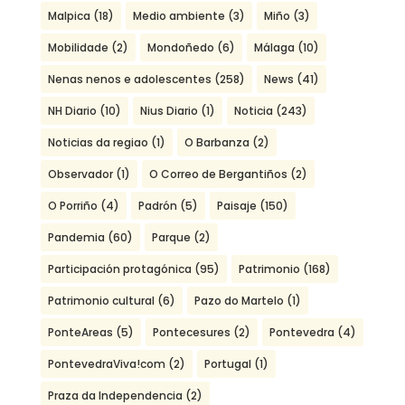
Malpica
(18)
Medio ambiente
(3)
Miño
(3)
Mobilidade
(2)
Mondoñedo
(6)
Málaga
(10)
Nenas nenos e adolescentes
(258)
News
(41)
NH Diario
(10)
Nius Diario
(1)
Noticia
(243)
Noticias da regiao
(1)
O Barbanza
(2)
Observador
(1)
O Correo de Bergantiños
(2)
O Porriño
(4)
Padrón
(5)
Paisaje
(150)
Pandemia
(60)
Parque
(2)
Participación protagónica
(95)
Patrimonio
(168)
Patrimonio cultural
(6)
Pazo do Martelo
(1)
PonteAreas
(5)
Pontecesures
(2)
Pontevedra
(4)
PontevedraViva!com
(2)
Portugal
(1)
Praza da Independencia
(2)