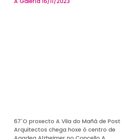
A Galería 16
/11
/2023
67´O proxecto A Vila do Mañá de Post
Arquitectos chega hoxe ó centro de
Agadea Alzheimer no Concello A