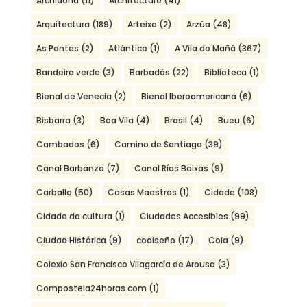
Archidona
(11)
Architecture
(41)
Arquitectura
(189)
Arteixo
(2)
Arzúa
(48)
As Pontes
(2)
Atlántico
(1)
A Vila do Mañá
(367)
Bandeira verde
(3)
Barbadás
(22)
Biblioteca
(1)
Bienal de Venecia
(2)
Bienal Iberoamericana
(6)
Bisbarra
(3)
Boa Vila
(4)
Brasil
(4)
Bueu
(6)
Cambados
(6)
Camino de Santiago
(39)
Canal Barbanza
(7)
Canal Rías Baixas
(9)
Carballo
(50)
Casas Maestros
(1)
Cidade
(108)
Cidade da cultura
(1)
Ciudades Accesibles
(99)
Ciudad Histórica
(9)
codiseño
(17)
Coia
(9)
Colexio San Francisco Vilagarcía de Arousa
(3)
Compostela24horas.com
(1)