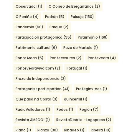
Observador
(1)
O Correo de Bergantiños
(2)
O Porriño
(4)
Padrón
(5)
Paisaje
(150)
Pandemia
(60)
Parque
(2)
Participación protagónica
(95)
Patrimonio
(168)
Patrimonio cultural
(6)
Pazo do Martelo
(1)
PonteAreas
(5)
Pontecesures
(2)
Pontevedra
(4)
PontevedraViva!com
(2)
Portugal
(1)
Praza da Independencia
(2)
Protagonist participation
(41)
Protegim-nos
(1)
Que pasa na Costa
(3)
quincemil
(1)
RadioValladares
(1)
Redes
(1)
Región
(7)
Revista AMSGO!
(1)
RevistaDeArte - Logopress
(2)
Riano
(1)
Rianxo
(30)
Ribadeo
(1)
Ribeira
(10)