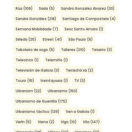
Rúa
(106)
Sada
(5)
Sandra Gonzalez Alvarez
(33)
Sandra González
(218)
Santiago de Compostela
(4)
Semana Mobilidade
(7)
Sesc Santo Amaro
(1)
Silleda
(25)
Street
(41)
São Paulo
(6)
Taboleiro de xogo
(5)
Talleres
(210)
Teixeiro
(3)
Telecinco
(1)
Telemiño
(1)
Televisión de Galicia
(3)
Terrachá xá
(2)
Touro
(15)
treintayseis
(1)
TV
(3)
Urbanism
(22)
Urbanismo
(153)
Urbanismo de Guerrilla
(175)
Urbanismo táctico
(129)
Ven a Galicia
(1)
Verín
(5)
Viena
(2)
Vigo
(10)
Vila
(147)