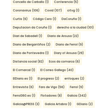
Concello de Carballo
(1)
Conferencia
(5)
Coronavirus
(106)
Covid
(107)
crtvg
(1)
Curtis
(6)
Código Cero
(1)
DaCoruña
(1)
Deputacion da Coruña
(1)
derecho a la ciudad
(101)
Diari de Sabadell
(1)
Diario de Arousa
(22)
Diario de Bergantiños
(2)
Diario de Ferrol
(9)
Diario de Pontevedra
(1)
Diary of Arousa
(29)
Distancia social
(82)
Ecos da comarca
(6)
El Comarcal
(1)
El Correo Gallego
(40)
ElDiario.es
(1)
El progreso
(2)
enfoques
(2)
Entrevista
(6)
Faro de Vigo
(56)
Ferrol
(9)
Ferrol360.es
(1)
Flotadores
(8)
Galicia
(342)
Galicia@PRESS
(3)
Galicia Artabra
(1)
GDiario
(2)