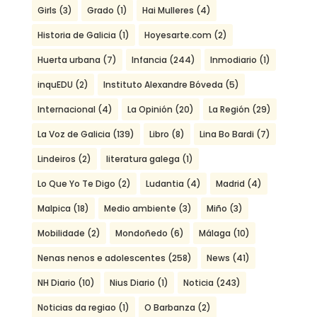
Girls
(3)
Grado
(1)
Hai Mulleres
(4)
Historia de Galicia
(1)
Hoyesarte.com
(2)
Huerta urbana
(7)
Infancia
(244)
Inmodiario
(1)
inquEDU
(2)
Instituto Alexandre Bóveda
(5)
Internacional
(4)
La Opinión
(20)
La Región
(29)
La Voz de Galicia
(139)
Libro
(8)
Lina Bo Bardi
(7)
Lindeiros
(2)
literatura galega
(1)
Lo Que Yo Te Digo
(2)
Ludantia
(4)
Madrid
(4)
Malpica
(18)
Medio ambiente
(3)
Miño
(3)
Mobilidade
(2)
Mondoñedo
(6)
Málaga
(10)
Nenas nenos e adolescentes
(258)
News
(41)
NH Diario
(10)
Nius Diario
(1)
Noticia
(243)
Noticias da regiao
(1)
O Barbanza
(2)