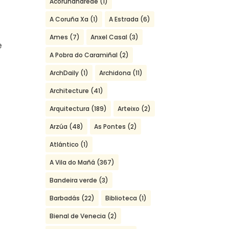
Acoruñanarede
(1)
A Coruña Xa
(1)
A Estrada
(6)
Ames
(7)
Anxel Casal
(3)
e
A Pobra do Caramiñal
(2)
ArchDaily
(1)
Archidona
(11)
Architecture
(41)
Arquitectura
(189)
Arteixo
(2)
Arzúa
(48)
As Pontes
(2)
Atlántico
(1)
A Vila do Mañá
(367)
Bandeira verde
(3)
Barbadás
(22)
Biblioteca
(1)
Bienal de Venecia
(2)