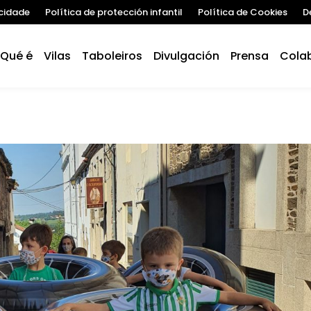
acidade
Política de protección infantil
Política de Cookies
D
Qué é
Vilas
Taboleiros
Divulgación
Prensa
Cola