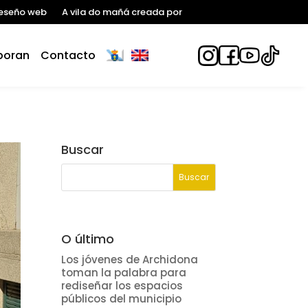
eseño web
A vila do mañá creada por
boran
Contacto
Buscar
O último
Los jóvenes de Archidona
toman la palabra para
rediseñar los espacios
públicos del municipio