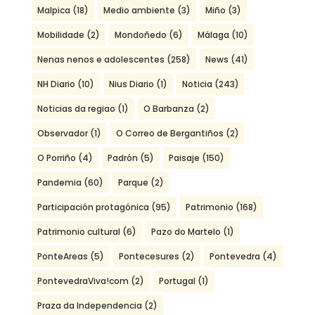
Malpica
(18)
Medio ambiente
(3)
Miño
(3)
Mobilidade
(2)
Mondoñedo
(6)
Málaga
(10)
Nenas nenos e adolescentes
(258)
News
(41)
NH Diario
(10)
Nius Diario
(1)
Noticia
(243)
Noticias da regiao
(1)
O Barbanza
(2)
Observador
(1)
O Correo de Bergantiños
(2)
O Porriño
(4)
Padrón
(5)
Paisaje
(150)
Pandemia
(60)
Parque
(2)
Participación protagónica
(95)
Patrimonio
(168)
Patrimonio cultural
(6)
Pazo do Martelo
(1)
PonteAreas
(5)
Pontecesures
(2)
Pontevedra
(4)
PontevedraViva!com
(2)
Portugal
(1)
Praza da Independencia
(2)