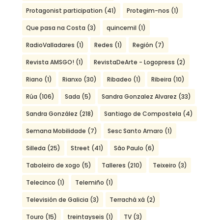
Protagonist participation
(41)
Protegim-nos
(1)
Que pasa na Costa
(3)
quincemil
(1)
RadioValladares
(1)
Redes
(1)
Región
(7)
Revista AMSGO!
(1)
RevistaDeArte - Logopress
(2)
Riano
(1)
Rianxo
(30)
Ribadeo
(1)
Ribeira
(10)
Rúa
(106)
Sada
(5)
Sandra Gonzalez Alvarez
(33)
Sandra González
(218)
Santiago de Compostela
(4)
Semana Mobilidade
(7)
Sesc Santo Amaro
(1)
Silleda
(25)
Street
(41)
São Paulo
(6)
Taboleiro de xogo
(5)
Talleres
(210)
Teixeiro
(3)
Telecinco
(1)
Telemiño
(1)
Televisión de Galicia
(3)
Terrachá xá
(2)
Touro
(15)
treintayseis
(1)
TV
(3)