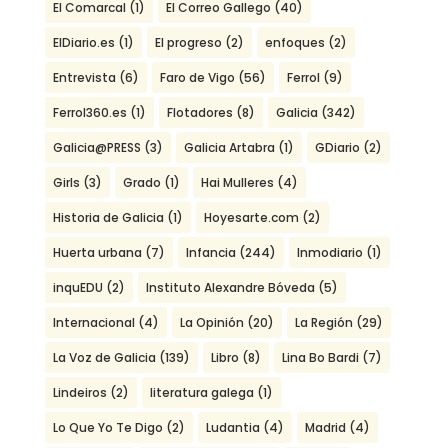
El Comarcal
(1)
El Correo Gallego
(40)
ElDiario.es
(1)
El progreso
(2)
enfoques
(2)
Entrevista
(6)
Faro de Vigo
(56)
Ferrol
(9)
Ferrol360.es
(1)
Flotadores
(8)
Galicia
(342)
Galicia@PRESS
(3)
Galicia Artabra
(1)
GDiario
(2)
Girls
(3)
Grado
(1)
Hai Mulleres
(4)
Historia de Galicia
(1)
Hoyesarte.com
(2)
Huerta urbana
(7)
Infancia
(244)
Inmodiario
(1)
inquEDU
(2)
Instituto Alexandre Bóveda
(5)
Internacional
(4)
La Opinión
(20)
La Región
(29)
La Voz de Galicia
(139)
Libro
(8)
Lina Bo Bardi
(7)
Lindeiros
(2)
literatura galega
(1)
Lo Que Yo Te Digo
(2)
Ludantia
(4)
Madrid
(4)