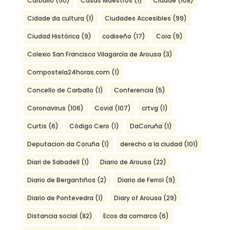
Carballo
(50)
Casas Maestros
(1)
Cidade
(108)
Cidade da cultura
(1)
Ciudades Accesibles
(99)
Ciudad Histórica
(9)
codiseño
(17)
Coia
(9)
Colexio San Francisco Vilagarcía de Arousa
(3)
Compostela24horas.com
(1)
Concello de Carballo
(1)
Conferencia
(5)
Coronavirus
(106)
Covid
(107)
crtvg
(1)
Curtis
(6)
Código Cero
(1)
DaCoruña
(1)
Deputacion da Coruña
(1)
derecho a la ciudad
(101)
Diari de Sabadell
(1)
Diario de Arousa
(22)
Diario de Bergantiños
(2)
Diario de Ferrol
(9)
Diario de Pontevedra
(1)
Diary of Arousa
(29)
Distancia social
(82)
Ecos da comarca
(6)