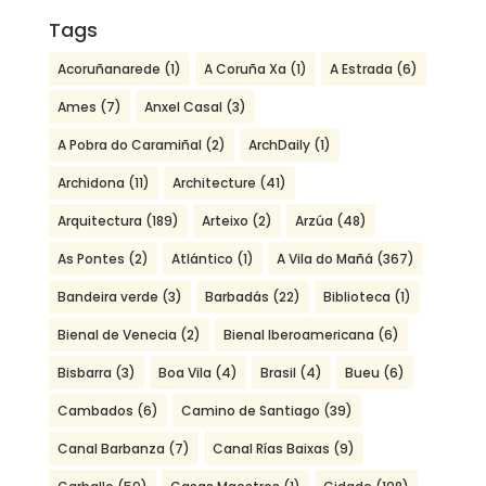
Tags
Acoruñanarede
(1)
A Coruña Xa
(1)
A Estrada
(6)
Ames
(7)
Anxel Casal
(3)
A Pobra do Caramiñal
(2)
ArchDaily
(1)
Archidona
(11)
Architecture
(41)
Arquitectura
(189)
Arteixo
(2)
Arzúa
(48)
As Pontes
(2)
Atlántico
(1)
A Vila do Mañá
(367)
Bandeira verde
(3)
Barbadás
(22)
Biblioteca
(1)
Bienal de Venecia
(2)
Bienal Iberoamericana
(6)
Bisbarra
(3)
Boa Vila
(4)
Brasil
(4)
Bueu
(6)
Cambados
(6)
Camino de Santiago
(39)
Canal Barbanza
(7)
Canal Rías Baixas
(9)