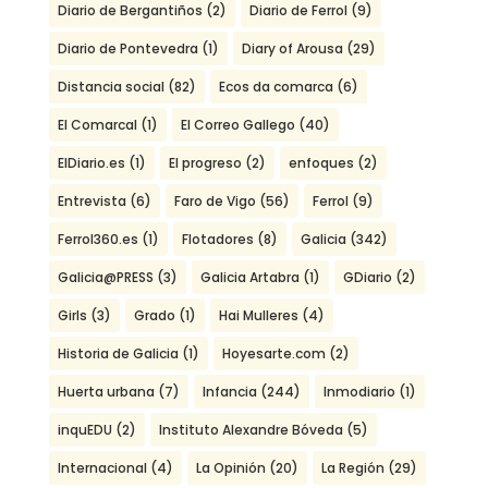
Diario de Bergantiños
(2)
Diario de Ferrol
(9)
Diario de Pontevedra
(1)
Diary of Arousa
(29)
Distancia social
(82)
Ecos da comarca
(6)
El Comarcal
(1)
El Correo Gallego
(40)
ElDiario.es
(1)
El progreso
(2)
enfoques
(2)
Entrevista
(6)
Faro de Vigo
(56)
Ferrol
(9)
Ferrol360.es
(1)
Flotadores
(8)
Galicia
(342)
Galicia@PRESS
(3)
Galicia Artabra
(1)
GDiario
(2)
Girls
(3)
Grado
(1)
Hai Mulleres
(4)
Historia de Galicia
(1)
Hoyesarte.com
(2)
Huerta urbana
(7)
Infancia
(244)
Inmodiario
(1)
inquEDU
(2)
Instituto Alexandre Bóveda
(5)
Internacional
(4)
La Opinión
(20)
La Región
(29)