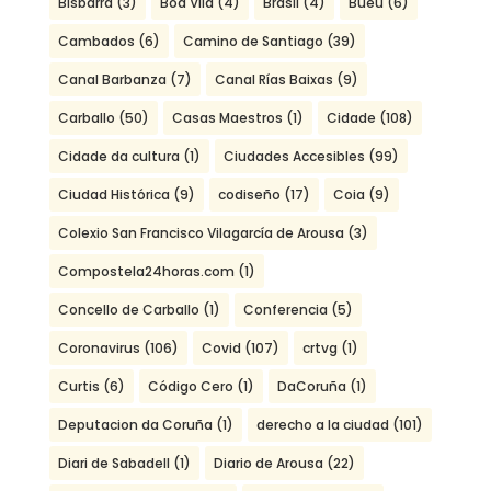
Bisbarra
(3)
Boa Vila
(4)
Brasil
(4)
Bueu
(6)
Cambados
(6)
Camino de Santiago
(39)
Canal Barbanza
(7)
Canal Rías Baixas
(9)
Carballo
(50)
Casas Maestros
(1)
Cidade
(108)
Cidade da cultura
(1)
Ciudades Accesibles
(99)
Ciudad Histórica
(9)
codiseño
(17)
Coia
(9)
Colexio San Francisco Vilagarcía de Arousa
(3)
Compostela24horas.com
(1)
Concello de Carballo
(1)
Conferencia
(5)
Coronavirus
(106)
Covid
(107)
crtvg
(1)
Curtis
(6)
Código Cero
(1)
DaCoruña
(1)
Deputacion da Coruña
(1)
derecho a la ciudad
(101)
Diari de Sabadell
(1)
Diario de Arousa
(22)