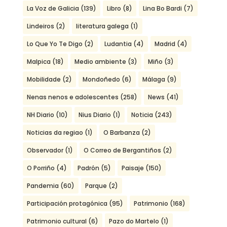
La Voz de Galicia
(139)
Libro
(8)
Lina Bo Bardi
(7)
Lindeiros
(2)
literatura galega
(1)
Lo Que Yo Te Digo
(2)
Ludantia
(4)
Madrid
(4)
Malpica
(18)
Medio ambiente
(3)
Miño
(3)
Mobilidade
(2)
Mondoñedo
(6)
Málaga
(9)
Nenas nenos e adolescentes
(258)
News
(41)
NH Diario
(10)
Nius Diario
(1)
Noticia
(243)
Noticias da regiao
(1)
O Barbanza
(2)
Observador
(1)
O Correo de Bergantiños
(2)
O Porriño
(4)
Padrón
(5)
Paisaje
(150)
Pandemia
(60)
Parque
(2)
Participación protagónica
(95)
Patrimonio
(168)
Patrimonio cultural
(6)
Pazo do Martelo
(1)