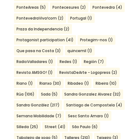
PonteAreas
(5)
Pontecesures
(2)
Pontevedra
(4)
PontevedraViva!com
(2)
Portugal
(1)
Praza da Independencia
(2)
Protagonist participation
(41)
Protegim-nos
(1)
Que pasa na Costa
(3)
quincemil
(1)
RadioValladares
(1)
Redes
(1)
Región
(7)
Revista AMSGO!
(1)
RevistaDeArte - Logopress
(2)
Riano
(1)
Rianxo
(30)
Ribadeo
(1)
Ribeira
(10)
Rúa
(106)
Sada
(5)
Sandra Gonzalez Alvarez
(32)
Sandra González
(217)
Santiago de Compostela
(4)
Semana Mobilidade
(7)
Sesc Santo Amaro
(1)
Silleda
(25)
Street
(41)
São Paulo
(6)
Taboleiro de xogo
(5)
Talleres
(210)
Teixeiro
(3)