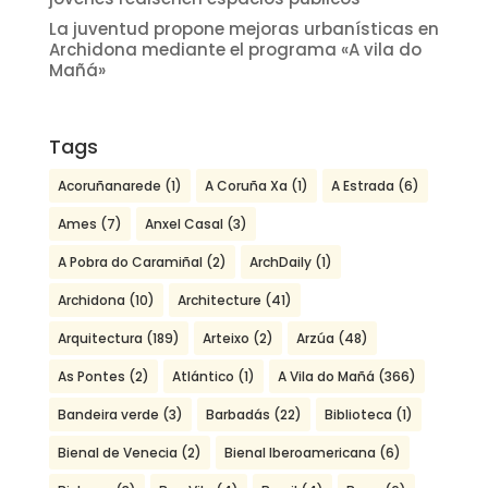
La juventud propone mejoras urbanísticas en
Archidona mediante el programa «A vila do
Mañá»
Tags
Acoruñanarede
(1)
A Coruña Xa
(1)
A Estrada
(6)
Ames
(7)
Anxel Casal
(3)
A Pobra do Caramiñal
(2)
ArchDaily
(1)
Archidona
(10)
Architecture
(41)
Arquitectura
(189)
Arteixo
(2)
Arzúa
(48)
As Pontes
(2)
Atlántico
(1)
A Vila do Mañá
(366)
Bandeira verde
(3)
Barbadás
(22)
Biblioteca
(1)
Bienal de Venecia
(2)
Bienal Iberoamericana
(6)