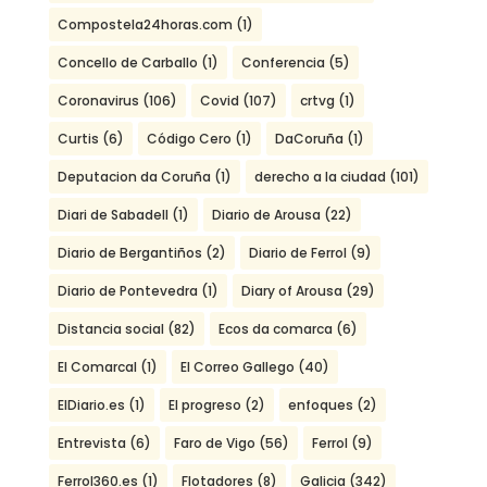
Compostela24horas.com
(1)
Concello de Carballo
(1)
Conferencia
(5)
Coronavirus
(106)
Covid
(107)
crtvg
(1)
Curtis
(6)
Código Cero
(1)
DaCoruña
(1)
Deputacion da Coruña
(1)
derecho a la ciudad
(101)
Diari de Sabadell
(1)
Diario de Arousa
(22)
Diario de Bergantiños
(2)
Diario de Ferrol
(9)
Diario de Pontevedra
(1)
Diary of Arousa
(29)
Distancia social
(82)
Ecos da comarca
(6)
El Comarcal
(1)
El Correo Gallego
(40)
ElDiario.es
(1)
El progreso
(2)
enfoques
(2)
Entrevista
(6)
Faro de Vigo
(56)
Ferrol
(9)
Ferrol360.es
(1)
Flotadores
(8)
Galicia
(342)