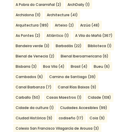
A Pobra do Caramiñal
(2)
ArchDaily
(1)
Archidona
(11)
Architecture
(41)
Arquitectura
(189)
Arteixo
(2)
Arzúa
(48)
As Pontes
(2)
Atlántico
(1)
A Vila do Mañá
(367)
Bandeira verde
(3)
Barbadás
(22)
Biblioteca
(1)
Bienal de Venecia
(2)
Bienal Iberoamericana
(6)
Bisbarra
(3)
Boa Vila
(4)
Brasil
(4)
Bueu
(6)
Cambados
(6)
Camino de Santiago
(39)
Canal Barbanza
(7)
Canal Rías Baixas
(9)
Carballo
(50)
Casas Maestros
(1)
Cidade
(108)
Cidade da cultura
(1)
Ciudades Accesibles
(99)
Ciudad Histórica
(9)
codiseño
(17)
Coia
(9)
Colexio San Francisco Vilagarcía de Arousa
(3)