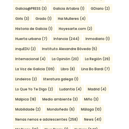
Galicia@PRESS
(3)
Galicia Artabra
(1)
GDiario
(2)
Girls
(3)
Grado
(1)
Hai Mulleres
(4)
Historia de Galicia
(1)
Hoyesarte.com
(2)
Huerta urbana
(7)
Infancia
(244)
Inmodiario
(1)
inquEDU
(2)
Instituto Alexandre Bóveda
(5)
Internacional
(4)
La Opinión
(20)
La Región
(29)
La Voz de Galicia
(139)
Libro
(8)
Lina Bo Bardi
(7)
Lindeiros
(2)
literatura galega
(1)
Lo Que Yo Te Digo
(2)
Ludantia
(4)
Madrid
(4)
Malpica
(18)
Medio ambiente
(3)
Miño
(3)
Mobilidade
(2)
Mondoñedo
(6)
Málaga
(10)
Nenas nenos e adolescentes
(258)
News
(41)