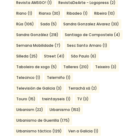
Revista AMSGO!
(1)
RevistaDeArte - Logopress
(2)
Riano
(1)
Rianxo
(30)
Ribadeo
(1)
Ribeira
(10)
Rúa
(106)
Sada
(5)
Sandra Gonzalez Alvarez
(33)
Sandra González
(218)
Santiago de Compostela
(4)
Semana Mobilidade
(7)
Sesc Santo Amaro
(1)
Silleda
(25)
Street
(41)
São Paulo
(6)
Taboleiro de xogo
(5)
Talleres
(210)
Teixeiro
(3)
Telecinco
(1)
Telemiño
(1)
Televisión de Galicia
(3)
Terrachá xá
(2)
Touro
(15)
treintayseis
(1)
TV
(3)
Urbanism
(22)
Urbanismo
(153)
Urbanismo de Guerrilla
(175)
Urbanismo táctico
(129)
Ven a Galicia
(1)