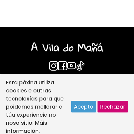
Esta páxina utiliza
Login
Aviso Legal
cookies e outras
Política de privacidade
tecnoloxías para que
Política de protección infantil
poidamos mellorar a
Acepto
Rechazar
Política de Cookies
Deseño web
túa experiencia no
A vila do mañá creada por
noso sitio:
Máis
información.