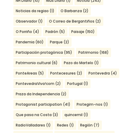
NH Diario
(10)
Nius Diario
(1)
Noticia
(243)
Noticias da regiao
(1)
O Barbanza
(2)
Observador
(1)
O Correo de Bergantiños
(2)
O Porriño
(4)
Padrón
(5)
Paisaje
(150)
Pandemia
(60)
Parque
(2)
Participación protagónica
(95)
Patrimonio
(168)
Patrimonio cultural
(6)
Pazo do Martelo
(1)
PonteAreas
(5)
Pontecesures
(2)
Pontevedra
(4)
PontevedraViva!com
(2)
Portugal
(1)
Praza da Independencia
(2)
Protagonist participation
(41)
Protegim-nos
(1)
Que pasa na Costa
(3)
quincemil
(1)
RadioValladares
(1)
Redes
(1)
Región
(7)