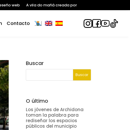
eseño web
A vila do mañá creada por
n
Contacto
Buscar
O último
Los jóvenes de Archidona
toman la palabra para
rediseñar los espacios
públicos del municipio