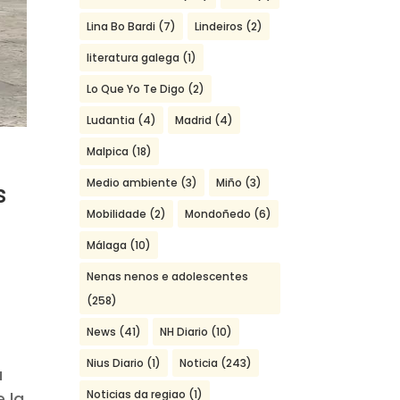
Lina Bo Bardi
(7)
Lindeiros
(2)
literatura galega
(1)
Lo Que Yo Te Digo
(2)
Ludantia
(4)
Madrid
(4)
Malpica
(18)
Medio ambiente
(3)
Miño
(3)
s
Mobilidade
(2)
Mondoñedo
(6)
Málaga
(10)
Nenas nenos e adolescentes
(258)
News
(41)
NH Diario
(10)
Nius Diario
(1)
Noticia
(243)
a
Noticias da regiao
(1)
e la