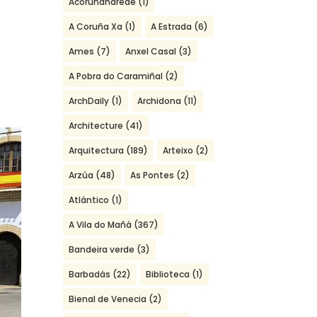
Acoruñanarede
(1)
A Coruña Xa
(1)
A Estrada
(6)
Ames
(7)
Anxel Casal
(3)
A Pobra do Caramiñal
(2)
ArchDaily
(1)
Archidona
(11)
Architecture
(41)
Arquitectura
(189)
Arteixo
(2)
Arzúa
(48)
As Pontes
(2)
Atlántico
(1)
A Vila do Mañá
(367)
Bandeira verde
(3)
Barbadás
(22)
Biblioteca
(1)
Bienal de Venecia
(2)