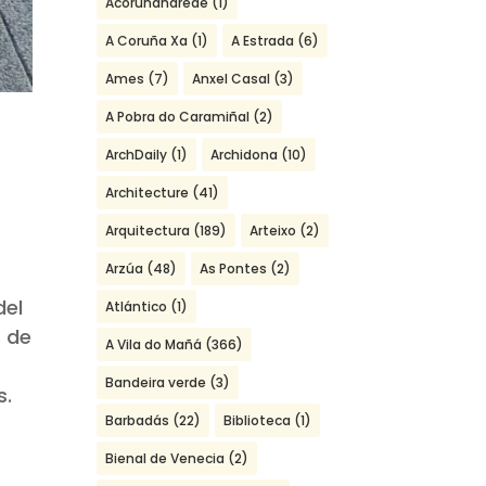
Acoruñanarede
(1)
A Coruña Xa
(1)
A Estrada
(6)
Ames
(7)
Anxel Casal
(3)
A Pobra do Caramiñal
(2)
ArchDaily
(1)
Archidona
(10)
Architecture
(41)
Arquitectura
(189)
Arteixo
(2)
1
Arzúa
(48)
As Pontes
(2)
del
Atlántico
(1)
s de
A Vila do Mañá
(366)
Bandeira verde
(3)
s.
Barbadás
(22)
Biblioteca
(1)
Bienal de Venecia
(2)