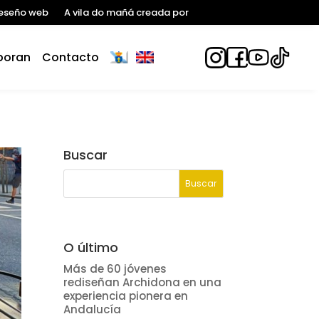
eseño web
A vila do mañá creada por
boran
Contacto
Buscar
O último
Más de 60 jóvenes
rediseñan Archidona en una
experiencia pionera en
Andalucía