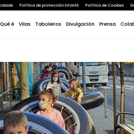
acidade
Política de protección infantil
Política de Cookies
D
Qué é
Vilas
Taboleiros
Divulgación
Prensa
Cola