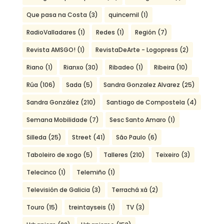
Que pasa na Costa
(3)
quincemil
(1)
RadioValladares
(1)
Redes
(1)
Región
(7)
Revista AMSGO!
(1)
RevistaDeArte - Logopress
(2)
Riano
(1)
Rianxo
(30)
Ribadeo
(1)
Ribeira
(10)
Rúa
(106)
Sada
(5)
Sandra Gonzalez Alvarez
(25)
Sandra González
(210)
Santiago de Compostela
(4)
Semana Mobilidade
(7)
Sesc Santo Amaro
(1)
Silleda
(25)
Street
(41)
São Paulo
(6)
Taboleiro de xogo
(5)
Talleres
(210)
Teixeiro
(3)
Telecinco
(1)
Telemiño
(1)
Televisión de Galicia
(3)
Terrachá xá
(2)
Touro
(15)
treintayseis
(1)
TV
(3)