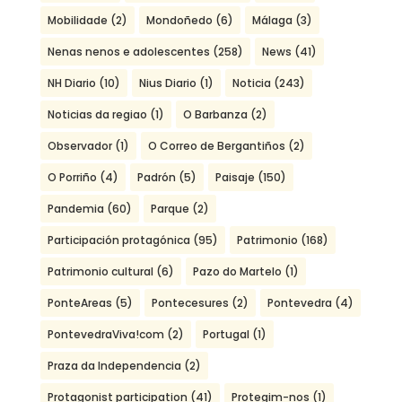
Mobilidade
(2)
Mondoñedo
(6)
Málaga
(3)
Nenas nenos e adolescentes
(258)
News
(41)
NH Diario
(10)
Nius Diario
(1)
Noticia
(243)
Noticias da regiao
(1)
O Barbanza
(2)
Observador
(1)
O Correo de Bergantiños
(2)
O Porriño
(4)
Padrón
(5)
Paisaje
(150)
Pandemia
(60)
Parque
(2)
Participación protagónica
(95)
Patrimonio
(168)
Patrimonio cultural
(6)
Pazo do Martelo
(1)
PonteAreas
(5)
Pontecesures
(2)
Pontevedra
(4)
PontevedraViva!com
(2)
Portugal
(1)
Praza da Independencia
(2)
Protagonist participation
(41)
Protegim-nos
(1)