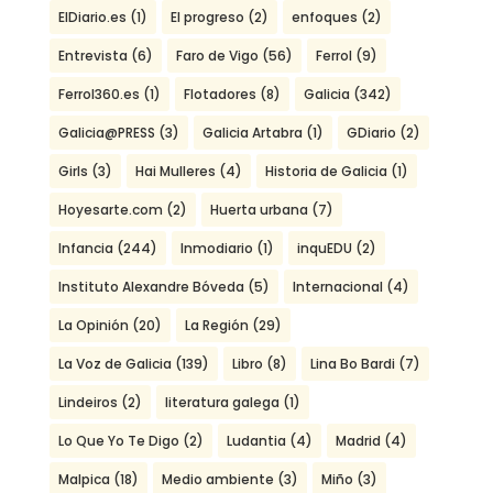
ElDiario.es
(1)
El progreso
(2)
enfoques
(2)
Entrevista
(6)
Faro de Vigo
(56)
Ferrol
(9)
Ferrol360.es
(1)
Flotadores
(8)
Galicia
(342)
Galicia@PRESS
(3)
Galicia Artabra
(1)
GDiario
(2)
Girls
(3)
Hai Mulleres
(4)
Historia de Galicia
(1)
Hoyesarte.com
(2)
Huerta urbana
(7)
Infancia
(244)
Inmodiario
(1)
inquEDU
(2)
Instituto Alexandre Bóveda
(5)
Internacional
(4)
La Opinión
(20)
La Región
(29)
La Voz de Galicia
(139)
Libro
(8)
Lina Bo Bardi
(7)
Lindeiros
(2)
literatura galega
(1)
Lo Que Yo Te Digo
(2)
Ludantia
(4)
Madrid
(4)
Malpica
(18)
Medio ambiente
(3)
Miño
(3)