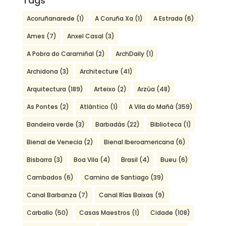
Tags
Acoruñanarede
(1)
A Coruña Xa
(1)
A Estrada
(6)
Ames
(7)
Anxel Casal
(3)
A Pobra do Caramiñal
(2)
ArchDaily
(1)
Archidona
(3)
Architecture
(41)
Arquitectura
(189)
Arteixo
(2)
Arzúa
(48)
As Pontes
(2)
Atlántico
(1)
A Vila do Mañá
(359)
Bandeira verde
(3)
Barbadás
(22)
Biblioteca
(1)
Bienal de Venecia
(2)
Bienal Iberoamericana
(6)
Bisbarra
(3)
Boa Vila
(4)
Brasil
(4)
Bueu
(6)
Cambados
(6)
Camino de Santiago
(39)
Canal Barbanza
(7)
Canal Rías Baixas
(9)
Carballo
(50)
Casas Maestros
(1)
Cidade
(108)