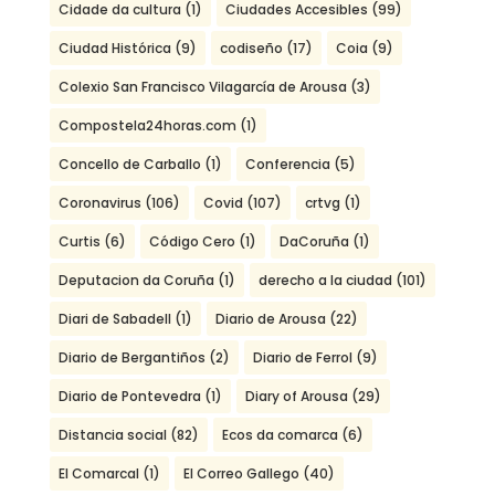
Cidade da cultura
(1)
Ciudades Accesibles
(99)
Ciudad Histórica
(9)
codiseño
(17)
Coia
(9)
Colexio San Francisco Vilagarcía de Arousa
(3)
Compostela24horas.com
(1)
Concello de Carballo
(1)
Conferencia
(5)
Coronavirus
(106)
Covid
(107)
crtvg
(1)
Curtis
(6)
Código Cero
(1)
DaCoruña
(1)
Deputacion da Coruña
(1)
derecho a la ciudad
(101)
Diari de Sabadell
(1)
Diario de Arousa
(22)
Diario de Bergantiños
(2)
Diario de Ferrol
(9)
Diario de Pontevedra
(1)
Diary of Arousa
(29)
Distancia social
(82)
Ecos da comarca
(6)
El Comarcal
(1)
El Correo Gallego
(40)