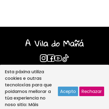
Esta páxina utiliza
Login
Aviso Legal
cookies e outras
Política de privacidade
tecnoloxías para que
Política de protección infantil
poidamos mellorar a
Acepto
Rechazar
Política de Cookies
Deseño web
túa experiencia no
A vila do mañá creada por
noso sitio:
Máis