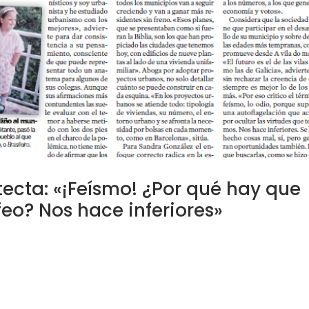
tecta: «¡Feísmo! ¿Por qué hay que
feo? Nos hace inferiores»
/202