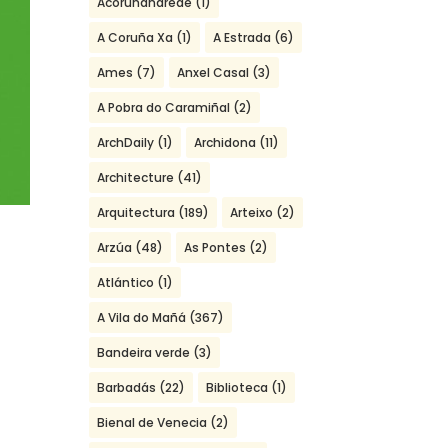
Acoruñanarede
(1)
A Coruña Xa
(1)
A Estrada
(6)
Ames
(7)
Anxel Casal
(3)
A Pobra do Caramiñal
(2)
ArchDaily
(1)
Archidona
(11)
Architecture
(41)
Arquitectura
(189)
Arteixo
(2)
Arzúa
(48)
As Pontes
(2)
Atlántico
(1)
A Vila do Mañá
(367)
Bandeira verde
(3)
Barbadás
(22)
Biblioteca
(1)
Bienal de Venecia
(2)