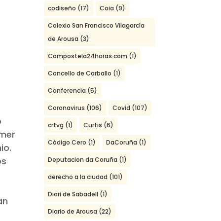
codiseño
(17)
Coia
(9)
Colexio San Francisco Vilagarcía
de Arousa
(3)
Compostela24horas.com
(1)
Concello de Carballo
(1)
Conferencia
(5)
Coronavirus
(106)
Covid
(107)
o
crtvg
(1)
Curtis
(6)
imer
Código Cero
(1)
DaCoruña
(1)
io.
os
Deputacion da Coruña
(1)
derecho a la ciudad
(101)
Diari de Sabadell
(1)
an
Diario de Arousa
(22)