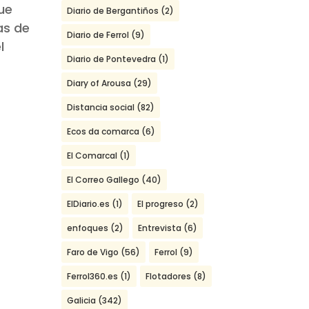
ue
Diario de Bergantiños
(2)
as de
Diario de Ferrol
(9)
l
Diario de Pontevedra
(1)
Diary of Arousa
(29)
Distancia social
(82)
Ecos da comarca
(6)
El Comarcal
(1)
El Correo Gallego
(40)
ElDiario.es
(1)
El progreso
(2)
enfoques
(2)
Entrevista
(6)
Faro de Vigo
(56)
Ferrol
(9)
Ferrol360.es
(1)
Flotadores
(8)
Galicia
(342)