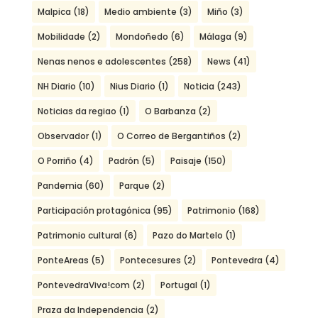
Malpica
(18)
Medio ambiente
(3)
Miño
(3)
Mobilidade
(2)
Mondoñedo
(6)
Málaga
(9)
Nenas nenos e adolescentes
(258)
News
(41)
NH Diario
(10)
Nius Diario
(1)
Noticia
(243)
Noticias da regiao
(1)
O Barbanza
(2)
Observador
(1)
O Correo de Bergantiños
(2)
O Porriño
(4)
Padrón
(5)
Paisaje
(150)
Pandemia
(60)
Parque
(2)
Participación protagónica
(95)
Patrimonio
(168)
Patrimonio cultural
(6)
Pazo do Martelo
(1)
PonteAreas
(5)
Pontecesures
(2)
Pontevedra
(4)
PontevedraViva!com
(2)
Portugal
(1)
Praza da Independencia
(2)