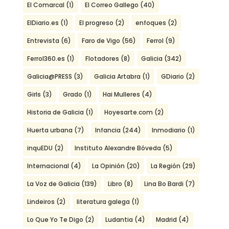
El Comarcal
(1)
El Correo Gallego
(40)
ElDiario.es
(1)
El progreso
(2)
enfoques
(2)
Entrevista
(6)
Faro de Vigo
(56)
Ferrol
(9)
Ferrol360.es
(1)
Flotadores
(8)
Galicia
(342)
Galicia@PRESS
(3)
Galicia Artabra
(1)
GDiario
(2)
Girls
(3)
Grado
(1)
Hai Mulleres
(4)
Historia de Galicia
(1)
Hoyesarte.com
(2)
Huerta urbana
(7)
Infancia
(244)
Inmodiario
(1)
inquEDU
(2)
Instituto Alexandre Bóveda
(5)
Internacional
(4)
La Opinión
(20)
La Región
(29)
La Voz de Galicia
(139)
Libro
(8)
Lina Bo Bardi
(7)
Lindeiros
(2)
literatura galega
(1)
Lo Que Yo Te Digo
(2)
Ludantia
(4)
Madrid
(4)