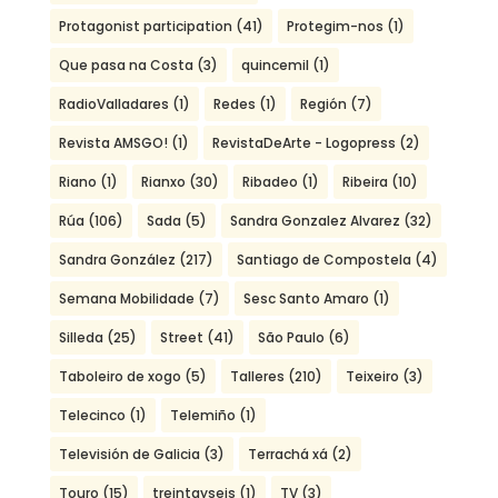
Protagonist participation
(41)
Protegim-nos
(1)
Que pasa na Costa
(3)
quincemil
(1)
RadioValladares
(1)
Redes
(1)
Región
(7)
Revista AMSGO!
(1)
RevistaDeArte - Logopress
(2)
Riano
(1)
Rianxo
(30)
Ribadeo
(1)
Ribeira
(10)
Rúa
(106)
Sada
(5)
Sandra Gonzalez Alvarez
(32)
Sandra González
(217)
Santiago de Compostela
(4)
Semana Mobilidade
(7)
Sesc Santo Amaro
(1)
Silleda
(25)
Street
(41)
São Paulo
(6)
Taboleiro de xogo
(5)
Talleres
(210)
Teixeiro
(3)
Telecinco
(1)
Telemiño
(1)
Televisión de Galicia
(3)
Terrachá xá
(2)
Touro
(15)
treintayseis
(1)
TV
(3)