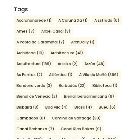
Tags
Acoruñanarede
(1)
A Coruña Xa
(1)
A Estrada
(6)
Ames
(7)
Anxel Casal
(3)
A Pobra do Caramiñal
(2)
ArchDaily
(1)
Archidona
(10)
Architecture
(41)
Arquitectura
(189)
Arteixo
(2)
Arzúa
(48)
As Pontes
(2)
Atlántico
(1)
A Vila do Mañá
(366)
Bandeira verde
(3)
Barbadás
(22)
Biblioteca
(1)
Bienal de Venecia
(2)
Bienal Iberoamericana
(6)
Bisbarra
(3)
Boa Vila
(4)
Brasil
(4)
Bueu
(6)
Cambados
(6)
Camino de Santiago
(39)
Canal Barbanza
(7)
Canal Rías Baixas
(9)