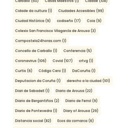
Carballo
(50)
Casas Maestros
(1)
Cidade
(108)
Cidade da cultura
(1)
Ciudades Accesibles
(99)
Ciudad Histórica
(9)
codiseño
(17)
Coia
(9)
Colexio San Francisco Vilagarcía de Arousa
(3)
Compostela24horas.com
(1)
Concello de Carballo
(1)
Conferencia
(5)
Coronavirus
(106)
Covid
(107)
crtvg
(1)
Curtis
(6)
Código Cero
(1)
DaCoruña
(1)
Deputacion da Coruña
(1)
derecho a la ciudad
(101)
Diari de Sabadell
(1)
Diario de Arousa
(22)
Diario de Bergantiños
(2)
Diario de Ferrol
(9)
Diario de Pontevedra
(1)
Diary of Arousa
(29)
Distancia social
(82)
Ecos da comarca
(6)